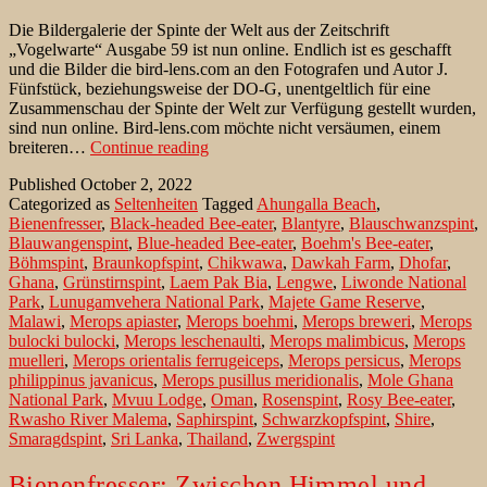
Die Bildergalerie der Spinte der Welt aus der Zeitschrift
„Vogelwarte“ Ausgabe 59 ist nun online. Endlich ist es geschafft
und die Bilder die bird-lens.com an den Fotografen und Autor J.
Fünfstück, beziehungsweise der DO-G, unentgeltlich für eine
Zusammenschau der Spinte der Welt zur Verfügung gestellt wurden,
sind nun online. Bird-lens.com möchte nicht versäumen, einem
Bienenfresser
breiteren…
Continue reading
der
Published
October 2, 2022
Welt
Categorized as
Seltenheiten
Tagged
Ahungalla Beach
,
–
Bienenfresser
,
Black-headed Bee-eater
,
Blantyre
,
Blauschwanzspint
,
Bunte
Blauwangenspint
,
Blue-headed Bee-eater
,
Boehm's Bee-eater
,
Impressionen
Böhmspint
,
Braunkopfspint
,
Chikwawa
,
Dawkah Farm
,
Dhofar
,
aus
Ghana
,
Grünstirnspint
,
Laem Pak Bia
,
Lengwe
,
Liwonde National
der
Park
,
Lunugamvehera National Park
,
Majete Game Reserve
,
Welt
Malawi
,
Merops apiaster
,
Merops boehmi
,
Merops breweri
,
Merops
der
bulocki bulocki
,
Merops leschenaulti
,
Merops malimbicus
,
Merops
Spinte.
muelleri
,
Merops orientalis ferrugeiceps
,
Merops persicus
,
Merops
philippinus javanicus
,
Merops pusillus meridionalis
,
Mole Ghana
National Park
,
Mvuu Lodge
,
Oman
,
Rosenspint
,
Rosy Bee-eater
,
Rwasho River Malema
,
Saphirspint
,
Schwarzkopfspint
,
Shire
,
Smaragdspint
,
Sri Lanka
,
Thailand
,
Zwergspint
Bienenfresser: Zwischen Himmel und