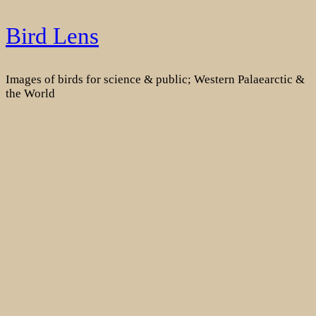
Skip
Bird Lens
to
content
Images of birds for science & public; Western Palaearctic &
the World