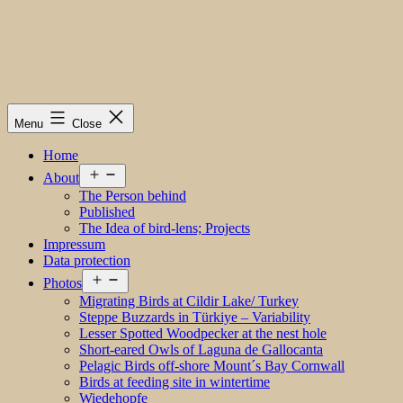
Menu
Close
Home
Open
About
menu
The Person behind
Published
The Idea of bird-lens; Projects
Impressum
Data protection
Open
Photos
menu
Migrating Birds at Cildir Lake/ Turkey
Steppe Buzzards in Türkiye – Variability
Lesser Spotted Woodpecker at the nest hole
Short-eared Owls of Laguna de Gallocanta
Pelagic Birds off-shore Mount´s Bay Cornwall
Birds at feeding site in wintertime
Wiedehopfe