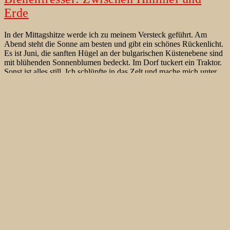
Erde
In der Mittagshitze werde ich zu meinem Versteck geführt. Am
Abend steht die Sonne am besten und gibt ein schönes Rückenlicht.
Es ist Juni, die sanften Hügel an der bulgarischen Küstenebene sind
mit blühenden Sonnenblumen bedeckt. Im Dorf tuckert ein Traktor.
Sonst ist alles still. Ich schlüpfte in das Zelt und mache mich unter
Bienenfresser:
dem…
Continue reading
Zwischen
Published
June 28, 2022
Himmel
Categorized as
Verhalten
,
Vögel der West Paläarktik
,
Vogelreisen
und
Tagged
Bienenfresser (europ.)
,
Bulgarien
,
Canon EOS 1D X Mark
Erde
III
,
Chikwawa
,
ESCOM-Power Corporation
,
European Bee-eater
,
Lengwe
,
Majete Game Park
,
Majete Safari Camp
,
Malawi
,
Merops
apiaster
,
Shire
Bild von Böhmspint in Zeitschrift “Falke”
Das Bild eines Böhmspints (Merops boehmi) ist in der letzten
Ausgabe, der März-Ausgabe, von der Zeitschrift „DER FALKE“
erschienen. Der Böhmspint konnte sehr schön im Gelände der
Mvuu Lodge im Liwonde Nationalpark bei Blantyre im Süden
Malawis im Jahr 2005 fotografiert werden. Die wunderbare