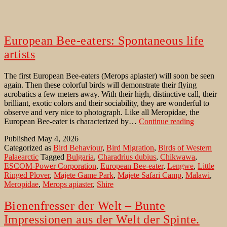
European Bee-eaters: Spontaneous life
artists
The first European Bee-eaters (Merops apiaster) will soon be seen
again. Then these colorful birds will demonstrate their flying
acrobatics a few meters away. With their high, distinctive call, their
brilliant, exotic colors and their sociability, they are wonderful to
observe and very nice to photograph. Like all Meropidae, the
European
European Bee-eater is characterized by…
Continue reading
Bee-
Published
May 4, 2026
eaters:
Categorized as
Bird Behaviour
,
Bird Migration
,
Birds of Western
Spontane
Palaearctic
Tagged
Bulgaria
,
Charadrius dubius
,
Chikwawa
,
life
ESCOM-Power Corporation
,
European Bee-eater
,
Lengwe
,
Little
artists
Ringed Plover
,
Majete Game Park
,
Majete Safari Camp
,
Malawi
,
Meropidae
,
Merops apiaster
,
Shire
Bienenfresser der Welt – Bunte
Impressionen aus der Welt der Spinte.