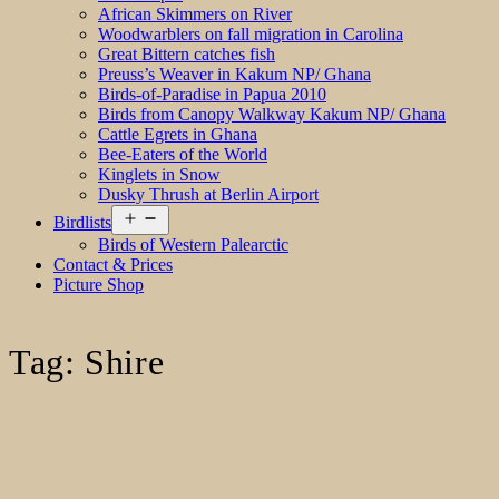
African Skimmers on River
Woodwarblers on fall migration in Carolina
Great Bittern catches fish
Preuss’s Weaver in Kakum NP/ Ghana
Birds-of-Paradise in Papua 2010
Birds from Canopy Walkway Kakum NP/ Ghana
Cattle Egrets in Ghana
Bee-Eaters of the World
Kinglets in Snow
Dusky Thrush at Berlin Airport
Open
Birdlists
menu
Birds of Western Palearctic
Contact & Prices
Picture Shop
Tag:
Shire