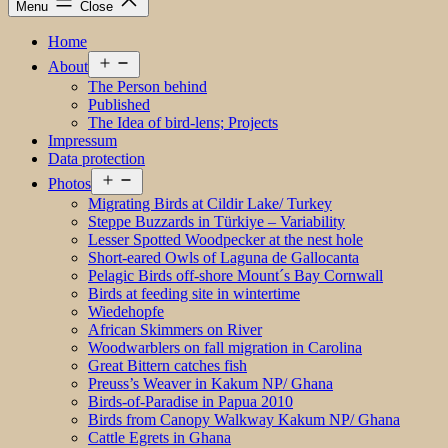
Menu
Close
Home
Open
About
menu
The Person behind
Published
The Idea of bird-lens; Projects
Impressum
Data protection
Open
Photos
menu
Migrating Birds at Cildir Lake/ Turkey
Steppe Buzzards in Türkiye – Variability
Lesser Spotted Woodpecker at the nest hole
Short-eared Owls of Laguna de Gallocanta
Pelagic Birds off-shore Mount´s Bay Cornwall
Birds at feeding site in wintertime
Wiedehopfe
African Skimmers on River
Woodwarblers on fall migration in Carolina
Great Bittern catches fish
Preuss’s Weaver in Kakum NP/ Ghana
Birds-of-Paradise in Papua 2010
Birds from Canopy Walkway Kakum NP/ Ghana
Cattle Egrets in Ghana