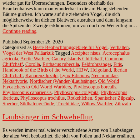
wieder gut für Überraschungen. Besonders oberhalb des
Krankenhauses kann man wunderbar in die am Hang stehenden
Bäume gucken. Ich warte auf die ziehenden Vögel, die sich
möglicherweise im dichten Blattwerk ausruhen und dann langsam
die Spitzen der Zweige erklimmen, um von dort den Weiterflug in…
Fitis
Continue reading
im
Published
September 26, 2020
Schwirrflug
Categorized as
Beste Beobachtungsgebiete für Vögel
,
Verhalten
,
auf
Vögel der West Paläarktik
Tagged
Accipiter nisus
,
Acrocephalus
Helgoland
agricola
,
Arctic Warbler
,
Canary Islands Chiffchaff
,
Common
Chiffchaff
,
Corolla
,
Erithacus rubecula
,
Feldrohrsänger
,
Fitis
,
Handbook of the Birds of the World
,
HBW
,
Helgoland
,
Iberian
Chiffchaff
,
Kanarenzilpzalp
,
Lynx Edicions
,
Nectariniidae
,
Nektarivorie
,
Nordischer (Wander-)Laubsänger
,
Old World
Flycatchers to Old World Warblers
,
Phylloscopus borealis
,
Phylloscopus canariensis
,
Phylloscopus collybita
,
Phylloscopus
ibericus
,
Phylloscopus trochilus
,
Rotkehlchen
,
Spanischer Zilpzalp
,
Sperber
,
Südhafengelände
,
Trochilidae
,
Willow Warbler
,
Zilpzalp
Laubsänger im Schwebeflug
Es werden immer mal wieder verschiedene Arten von Laubsänger
der alten Welt beobachtet, die sich von Pollen und Nektar ernähren.