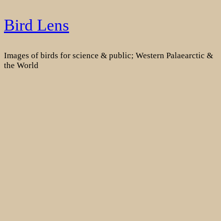
Skip
Bird Lens
to
content
Images of birds for science & public; Western Palaearctic &
the World