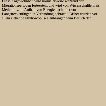
Diese Angewohnheit wird normalerweise während der
Migrationsperioden festgestellt und wird von Wissenschaftlern als
Metholde zum Aufbau von Energie nach oder vor
Langstreckenflügen in Verbindung gebracht. Bisher wurden vor
allem ziehende Phylioscopus- Laubsänger beim Besuch der…
Laubsänger
Continue reading
im
Published
January 7, 2020
Schwebeflug
Categorized as
Verhalten
,
Vögel der West Paläarktik
Tagged
Handbook of the Birds of the World
,
HBW
,
Kanarenzilpzalp
,
Nordischer (Wander-)Laubsänger
,
Old World Flycatchers to Old
World Warblers
,
Phylloscopus borealis
,
Phylloscopus canariensis
,
Phylloscopus collybita
,
Phylloscopus ibericus
,
Spanischer Zilpzalp
,
Volume 11
,
Zilpzalp
Hovering Phylloscopus – Warblers
Every now and then several species of old-world Warblers of the
genus Phylloscopus are observed feeding on pollen and nectar. This
habit is usually found during migratory periods and is thought to be
associated by scientists as a means of building energy after or before
long-distance flights. So far, migratory Phylloscopus warblers have
Hovering
been observed…
Continue reading
Phylloscopus
Published
January 31, 2019
–