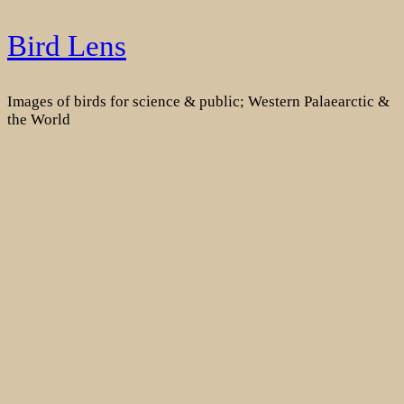
Skip
Bird Lens
to
content
Images of birds for science & public; Western Palaearctic &
the World