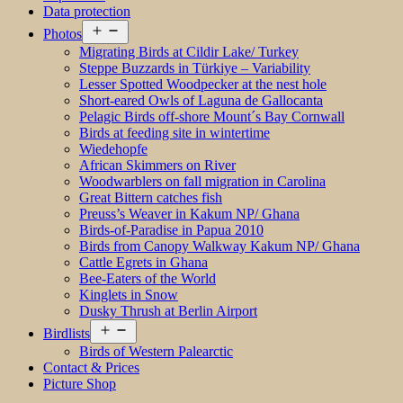
Data protection
Open
Photos
menu
Migrating Birds at Cildir Lake/ Turkey
Steppe Buzzards in Türkiye – Variability
Lesser Spotted Woodpecker at the nest hole
Short-eared Owls of Laguna de Gallocanta
Pelagic Birds off-shore Mount´s Bay Cornwall
Birds at feeding site in wintertime
Wiedehopfe
African Skimmers on River
Woodwarblers on fall migration in Carolina
Great Bittern catches fish
Preuss’s Weaver in Kakum NP/ Ghana
Birds-of-Paradise in Papua 2010
Birds from Canopy Walkway Kakum NP/ Ghana
Cattle Egrets in Ghana
Bee-Eaters of the World
Kinglets in Snow
Dusky Thrush at Berlin Airport
Open
Birdlists
menu
Birds of Western Palearctic
Contact & Prices
Picture Shop