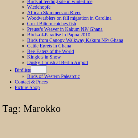
Birds at feeding site in wintertime
Wiedehopfe
African Skimmers on River
Woodwarblers on fall migration in Carolina
Great Bittern catches fish
Preuss’s Weaver in Kakum NP/ Ghana
Birds-of-Paradise in Papua 2010
Birds from Canopy Walkway Kakum NP/ Ghana
Cattle Egrets in Ghana
Bee-Eaters of the World
Kinglets in Snow
Dusky Thrush at Berlin Airport
Open
Birdlists
menu
Birds of Western Palearctic
Contact & Prices
Picture Shop
Tag:
Marokko