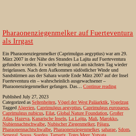
Pharaonenziegenmelker auf Fuerteventura
als Irrgast
Ein Pharaonenziegenmelker (Caprimulgus aegyptius) war am 29.
März 2007 in der Nähe des Strandes La Lajita auf Fuerteventura
gefunden worden. Er wurde beringt und am nächsten Tag wieder
freigelassen. Nach dem Aufkommen südöstlicher Winde und
Sandstürmen aus der Sahara wurde Ende März 2007 auf der Insel
Fuerteventura ein – wahrscheinlich ausgewachsener –
Pharaonen
Pharaonenziegenmelker gefangen. Das…
Continue reading
auf
Published
July 27, 2023
Fuerteven
Categorized as
Seltenheiten
,
Vögel der West Paläarktik
,
Vogelzug
als
Tagged
Algerien
,
Caprimulgus aegyptius
,
Caprimulgus europaeus
,
Irrgast
Caprimulgus nubicus
,
Eilat
,
Global Nature Foundation
,
Großer
Atlas
,
Hazeva
,
Kanarische Inseln
,
La Lajita
,
Mali
,
Marokko
,
Nubiennachtschwalbe
,
Nubischer Ziegenmelker
,
Pájara
,
Pharaonennachtschwalbe
,
Pharaonenziegenmelker
,
saharae
,
Sdom
,
Senegal
,
Souss
,
Suedea
,
Tamarix
,
Totes Meer
,
Yotvata
,