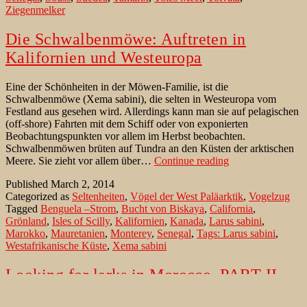
Ziegenmelker
Die Schwalbenmöwe: Auftreten in
Kalifornien und Westeuropa
Eine der Schönheiten in der Möwen-Familie, ist die
Schwalbenmöwe (Xema sabini), die selten in Westeuropa vom
Festland aus gesehen wird. Allerdings kann man sie auf pelagischen
(off-shore) Fahrten mit dem Schiff oder von exponierten
Beobachtungspunkten vor allem im Herbst beobachten.
Schwalbenmöwen brüten auf Tundra an den Küsten der arktischen
Die
Meere. Sie zieht vor allem über…
Continue reading
Schwalbenmöwe:
Published
March 2, 2014
Auftreten
Categorized as
Seltenheiten
,
Vögel der West Paläarktik
,
Vogelzug
in
Tagged
Benguela –Strom
,
Bucht von Biskaya
,
California
,
Kalifornien
Grönland
,
Isles of Scilly
,
Kalifornien
,
Kanada
,
Larus sabini
,
und
Marokko
,
Mauretanien
,
Monterey
,
Senegal
,
Tags: Larus sabini
,
Westeuropa
Westafrikanische Küste
,
Xema sabini
Looking for larks in Morocco, PART II
…. A pre-adult Thick-billed Lark (Ramphocoris clotbey) was the