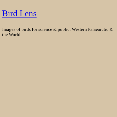
Skip
Bird Lens
to
content
Images of birds for science & public; Western Palaearctic &
the World