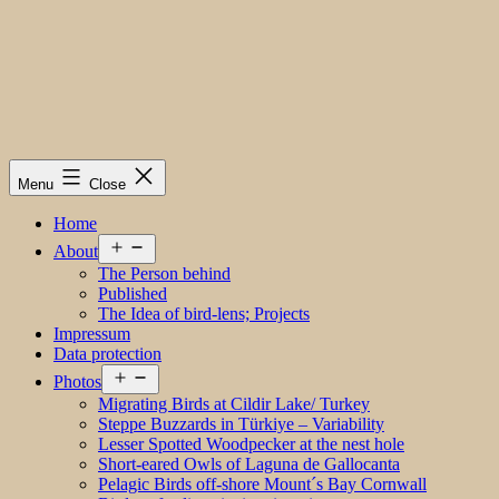
Menu
Close
Home
Open
About
menu
The Person behind
Published
The Idea of bird-lens; Projects
Impressum
Data protection
Open
Photos
menu
Migrating Birds at Cildir Lake/ Turkey
Steppe Buzzards in Türkiye – Variability
Lesser Spotted Woodpecker at the nest hole
Short-eared Owls of Laguna de Gallocanta
Pelagic Birds off-shore Mount´s Bay Cornwall