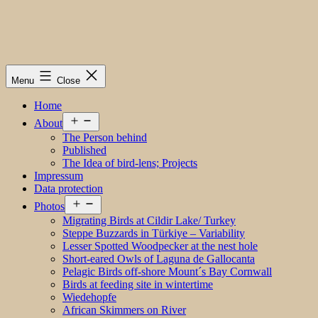
Menu
Close
Home
Open
About
menu
The Person behind
Published
The Idea of bird-lens; Projects
Impressum
Data protection
Open
Photos
menu
Migrating Birds at Cildir Lake/ Turkey
Steppe Buzzards in Türkiye – Variability
Lesser Spotted Woodpecker at the nest hole
Short-eared Owls of Laguna de Gallocanta
Pelagic Birds off-shore Mount´s Bay Cornwall
Birds at feeding site in wintertime
Wiedehopfe
African Skimmers on River