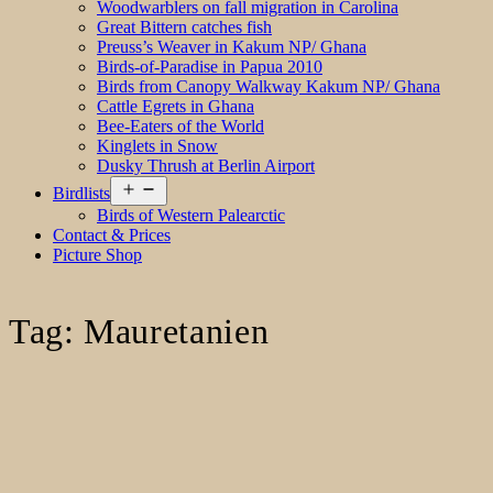
Woodwarblers on fall migration in Carolina
Great Bittern catches fish
Preuss’s Weaver in Kakum NP/ Ghana
Birds-of-Paradise in Papua 2010
Birds from Canopy Walkway Kakum NP/ Ghana
Cattle Egrets in Ghana
Bee-Eaters of the World
Kinglets in Snow
Dusky Thrush at Berlin Airport
Open
Birdlists
menu
Birds of Western Palearctic
Contact & Prices
Picture Shop
Tag:
Mauretanien