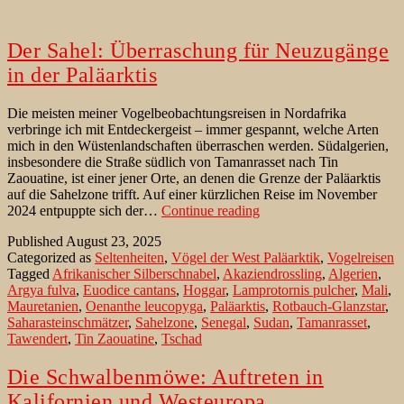
Der Sahel: Überraschung für Neuzugänge
in der Paläarktis
Die meisten meiner Vogelbeobachtungsreisen in Nordafrika
verbringe ich mit Entdeckergeist – immer gespannt, welche Arten
mich in den Wüstenlandschaften überraschen werden. Südalgerien,
insbesondere die Straße südlich von Tamanrasset nach Tin
Zaouatine, ist einer jener Orte, an denen die Grenze der Paläarktis
auf die Sahelzone trifft. Auf einer kürzlichen Reise im November
Der
2024 entpuppte sich der…
Continue reading
Sahel:
Published
August 23, 2025
Überraschung
Categorized as
Seltenheiten
,
Vögel der West Paläarktik
,
Vogelreisen
für
Tagged
Afrikanischer Silberschnabel
,
Akaziendrossling
,
Algerien
,
Neuzugänge
Argya fulva
,
Euodice cantans
,
Hoggar
,
Lamprotornis pulcher
,
Mali
,
in
Mauretanien
,
Oenanthe leucopyga
,
Paläarktis
,
Rotbauch-Glanzstar
,
der
Saharasteinschmätzer
,
Sahelzone
,
Senegal
,
Sudan
,
Tamanrasset
,
Paläarktis
Tawendert
,
Tin Zaouatine
,
Tschad
Die Schwalbenmöwe: Auftreten in
Kalifornien und Westeuropa