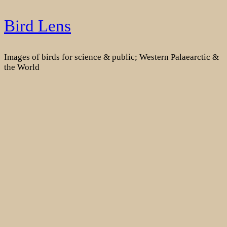
Skip
Bird Lens
to
content
Images of birds for science & public; Western Palaearctic &
the World