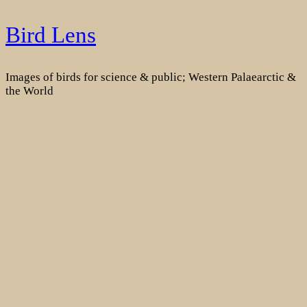
Skip
Bird Lens
to
content
Images of birds for science & public; Western Palaearctic &
the World