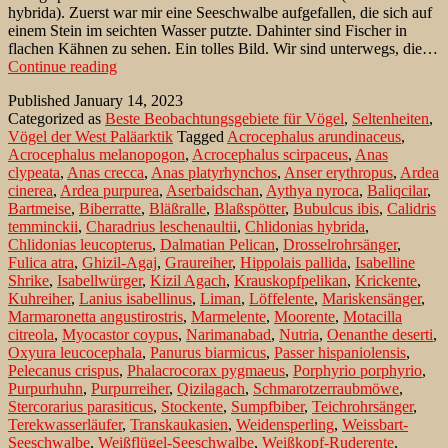
hybrida). Zuerst war mir eine Seeschwalbe aufgefallen, die sich auf
einem Stein im seichten Wasser putzte. Dahinter sind Fischer in
flachen Kähnen zu sehen. Ein tolles Bild. Wir sind unterwegs, die…
Weissbart-
Continue reading
Seeschwalben
Published
January 14, 2023
an
Categorized as
Beste Beobachtungsgebiete für Vögel
,
Seltenheiten
,
ehemaligen
Vögel der West Paläarktik
Tagged
Acrocephalus arundinaceus
,
Meeresarm
Acrocephalus melanopogon
,
Acrocephalus scirpaceus
,
Anas
am
clypeata
,
Anas crecca
,
Anas platyrhynchos
,
Anser erythropus
,
Ardea
Kaspischen
cinerea
,
Ardea purpurea
,
Aserbaidschan
,
Aythya nyroca
,
Baliqcilar
,
Meer
Bartmeise
,
Biberratte
,
Bläßralle
,
Blaßspötter
,
Bubulcus ibis
,
Calidris
temminckii
,
Charadrius leschenaultii
,
Chlidonias hybrida
,
Chlidonias leucopterus
,
Dalmatian Pelican
,
Drosselrohrsänger
,
Fulica atra
,
Ghizil-Agaj
,
Graureiher
,
Hippolais pallida
,
Isabelline
Shrike
,
Isabellwürger
,
Kizil Agach
,
Krauskopfpelikan
,
Krickente
,
Kuhreiher
,
Lanius isabellinus
,
Liman
,
Löffelente
,
Mariskensänger
,
Marmaronetta angustirostris
,
Marmelente
,
Moorente
,
Motacilla
citreola
,
Myocastor coypus
,
Narimanabad
,
Nutria
,
Oenanthe deserti
,
Oxyura leucocephala
,
Panurus biarmicus
,
Passer hispaniolensis
,
Pelecanus crispus
,
Phalacrocorax pygmaeus
,
Porphyrio porphyrio
,
Purpurhuhn
,
Purpurreiher
,
Qizilagach
,
Schmarotzerraubmöwe
,
Stercorarius parasiticus
,
Stockente
,
Sumpfbiber
,
Teichrohrsänger
,
Terekwasserläufer
,
Transkaukasien
,
Weidensperling
,
Weissbart-
Seeschwalbe
,
Weißflügel-Seeschwalbe
,
Weißkopf-Ruderente
,