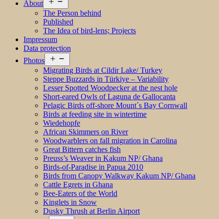
Open
About
menu
The Person behind
Published
The Idea of bird-lens; Projects
Impressum
Data protection
Open
Photos
menu
Migrating Birds at Cildir Lake/ Turkey
Steppe Buzzards in Türkiye – Variability
Lesser Spotted Woodpecker at the nest hole
Short-eared Owls of Laguna de Gallocanta
Pelagic Birds off-shore Mount´s Bay Cornwall
Birds at feeding site in wintertime
Wiedehopfe
African Skimmers on River
Woodwarblers on fall migration in Carolina
Great Bittern catches fish
Preuss’s Weaver in Kakum NP/ Ghana
Birds-of-Paradise in Papua 2010
Birds from Canopy Walkway Kakum NP/ Ghana
Cattle Egrets in Ghana
Bee-Eaters of the World
Kinglets in Snow
Dusky Thrush at Berlin Airport