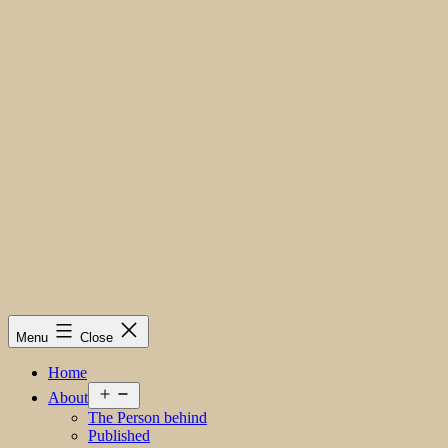
Menu
Close
Home
Open
About
menu
The Person behind
Published