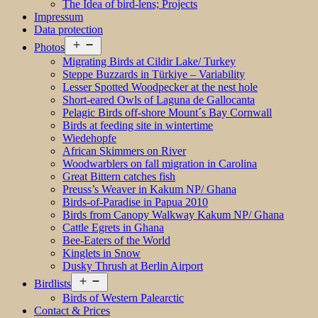
The Idea of bird-lens; Projects
Impressum
Data protection
Open
Photos
menu
Migrating Birds at Cildir Lake/ Turkey
Steppe Buzzards in Türkiye – Variability
Lesser Spotted Woodpecker at the nest hole
Short-eared Owls of Laguna de Gallocanta
Pelagic Birds off-shore Mount´s Bay Cornwall
Birds at feeding site in wintertime
Wiedehopfe
African Skimmers on River
Woodwarblers on fall migration in Carolina
Great Bittern catches fish
Preuss’s Weaver in Kakum NP/ Ghana
Birds-of-Paradise in Papua 2010
Birds from Canopy Walkway Kakum NP/ Ghana
Cattle Egrets in Ghana
Bee-Eaters of the World
Kinglets in Snow
Dusky Thrush at Berlin Airport
Open
Birdlists
menu
Birds of Western Palearctic
Contact & Prices