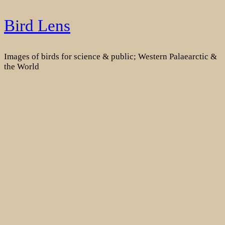
Skip
Bird Lens
to
content
Images of birds for science & public; Western Palaearctic &
the World