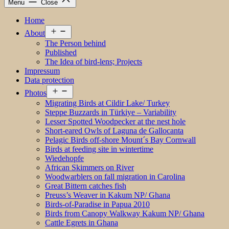
Menu
Close
Home
Open
About
menu
The Person behind
Published
The Idea of bird-lens; Projects
Impressum
Data protection
Open
Photos
menu
Migrating Birds at Cildir Lake/ Turkey
Steppe Buzzards in Türkiye – Variability
Lesser Spotted Woodpecker at the nest hole
Short-eared Owls of Laguna de Gallocanta
Pelagic Birds off-shore Mount´s Bay Cornwall
Birds at feeding site in wintertime
Wiedehopfe
African Skimmers on River
Woodwarblers on fall migration in Carolina
Great Bittern catches fish
Preuss’s Weaver in Kakum NP/ Ghana
Birds-of-Paradise in Papua 2010
Birds from Canopy Walkway Kakum NP/ Ghana
Cattle Egrets in Ghana