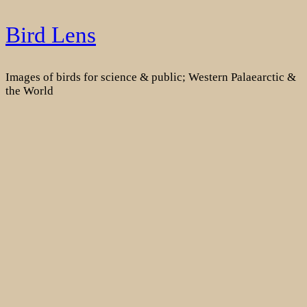
Skip
Bird Lens
to
content
Images of birds for science & public; Western Palaearctic &
the World