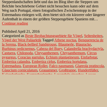
Steppenlandschaften liebt und das im Blog über die Steppen um
Belchite beschriebene Gebiet nicht besuchen kann oder auf dem
Weg nach Portugal, einen fotografischen Zwischenstopp in der
Estremadura einlegen will, dem bietet sich ein kürzerer oder längerer
Aufenthalt in einem der größten Steppengebiete Spaniens mit…
Steppengebiet
Continue reading
La
Published
April 21, 2016
Serena/
Categorized as
Beste Beobachtungsgebiete für Vögel
,
Seltenheiten
,
Spanien
Vögel der West Paläarktik
Tagged
Athene noctua
,
Benquerencia de
la Serena
,
Black-bellied Sandgrouse
,
Blaumerle
,
Blauracke
,
Burhinus oedicnemus
,
Cabeza del Buey
,
Calandrella brachydactyla
,
Castuera
,
Chilopoda
,
Chrysanthemen
,
Chrysanthemum
,
Circus
pygargus
,
Coracias garrulus
,
Echium plantagineum
,
Einfarbstar
,
Emberiza calandra
,
Emberiza cirlus
,
Emberiza hortulana
,
Estremadura
,
European Roller
,
Falco naumanni
,
Glareola pratincola
,
Glaucium corniculatum
,
Grauammer
,
Großtrappe
,
Hundertfüßer
,
Kalanderlerche
,
Kurzzehenlerche
,
Lavandula stoechas
,
Lesser
Kestrel
,
Melanocorypha calandra
,
Merida
,
Montagu's Harrier
,
Monticola solitarius
,
Ortolan
,
Ortolan Bunting
,
Otis tarda
,
Passer
hispaniolensis
,
Pin-tailed Sandgrouse
,
Pterocles alchata
,
Pterocles
orientalis
,
Puebla de Alcocer
,
Puerto Mejoral
,
Rötelfalke
,
Roter
Hornmohn
,
Rotflügel-Brachschwalbe
,
Samtkopfgrasmücke
,
Sandflughuhn
,
Schopf-Lavendel
,
Scolopender
,
Spiessflughuhn
,
Steinkauz
,
Sturnus unicolor
,
Sylvia melanocephala
,
Tetrax tetrax
,