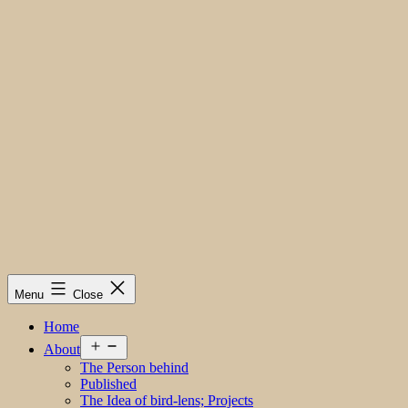
Menu
Close
Home
Open
About
menu
The Person behind
Published
The Idea of bird-lens; Projects