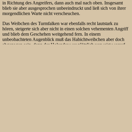
in Richtung des Angreifers, dann auch mal nach oben. Insgesamt
blieb sie aber ausgesprochen unbeeindruckt und ließ sich von ihrer
morgendlichen Warte nicht verscheuchen.
Das Weibchen des Turmfalken war ebenfalls recht lautstark zu
hören, steigerte sich aber nicht in einen solchen vehementen Angriff
und blieb dem Geschehen weitgehend fern. In einem
unbeobachteten Augenblick muß das Habichtweibchen aber doch
abgezogen sein, denn der Holunder war plötzlich verwaist worauf
das Turmfalken-Männchen noch einige Male mit seinen kickernden
Lauten zu hören war, sich dann aber wieder auf seine exponierte
Warte weiter unten am Hang zurückzog.
Die Art ist in Mitteleuropa eigentlich Standvogel. Die Jungvögel
neigen jedoch zum Umherstreichen, da sie aus dem elterlichen
Territorium abziehen müssen. Sie zeigen dabei eine jedoch eher
ungerichtete Dispersion. Die Ansiedlungsentfernungen zum
Geburtsort liegen in Mitteleuropa meist unter 30 km. Trotzdem kann
man verstärkt im Herbst Junghabichte bei Zugbeobachtungen sehen.
In den letzten Jahren ist bird-lens.com im Herbst immer wieder
unterwegs gewesen, um gezielt Örtlichkeiten aufzusuchen, die von
Habichten regelmäßig frequentiert bzw. passiert werden. Einerseits
lohnen sich erhöhte Aussichtspunkte in Mittelgebirgen. Hat man
einen Platz mit einer gewissen Leitwirkung gefunden, so sind dort
mit viel Geduld immer mal wieder immature Exemplare sehr gut zu