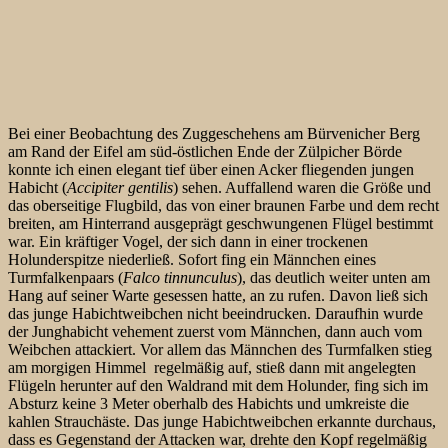
Bei einer Beobachtung des Zuggeschehens am Bürvenicher Berg
am Rand der Eifel am süd-östlichen Ende der Zülpicher Börde
konnte ich einen elegant tief über einen Acker fliegenden jungen
Habicht (
Accipiter gentilis
) sehen. Auffallend waren die Größe und
das oberseitige Flugbild, das von einer braunen Farbe und dem recht
breiten, am Hinterrand ausgeprägt geschwungenen Flügel bestimmt
war. Ein kräftiger Vogel, der sich dann in einer trockenen
Holunderspitze niederließ. Sofort fing ein Männchen eines
Turmfalkenpaars (
Falco tinnunculus
), das deutlich weiter unten am
Hang auf seiner Warte gesessen hatte, an zu rufen. Davon ließ sich
das junge Habichtweibchen nicht beeindrucken. Daraufhin wurde
der Junghabicht vehement zuerst vom Männchen, dann auch vom
Weibchen attackiert. Vor allem das Männchen des Turmfalken stieg
am morgigen Himmel regelmäßig auf, stieß dann mit angelegten
Flügeln herunter auf den Waldrand mit dem Holunder, fing sich im
Absturz keine 3 Meter oberhalb des Habichts und umkreiste die
kahlen Strauchäste. Das junge Habichtweibchen erkannte durchaus,
dass es Gegenstand der Attacken war, drehte den Kopf regelmäßig