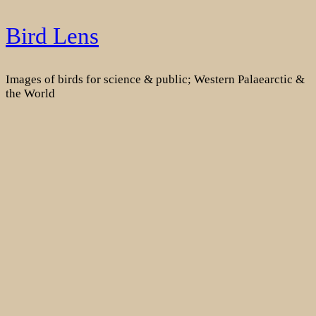
Skip
Bird Lens
to
content
Images of birds for science & public; Western Palaearctic &
the World