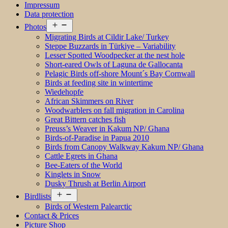
Impressum
Data protection
Open
Photos
menu
Migrating Birds at Cildir Lake/ Turkey
Steppe Buzzards in Türkiye – Variability
Lesser Spotted Woodpecker at the nest hole
Short-eared Owls of Laguna de Gallocanta
Pelagic Birds off-shore Mount´s Bay Cornwall
Birds at feeding site in wintertime
Wiedehopfe
African Skimmers on River
Woodwarblers on fall migration in Carolina
Great Bittern catches fish
Preuss’s Weaver in Kakum NP/ Ghana
Birds-of-Paradise in Papua 2010
Birds from Canopy Walkway Kakum NP/ Ghana
Cattle Egrets in Ghana
Bee-Eaters of the World
Kinglets in Snow
Dusky Thrush at Berlin Airport
Open
Birdlists
menu
Birds of Western Palearctic
Contact & Prices
Picture Shop