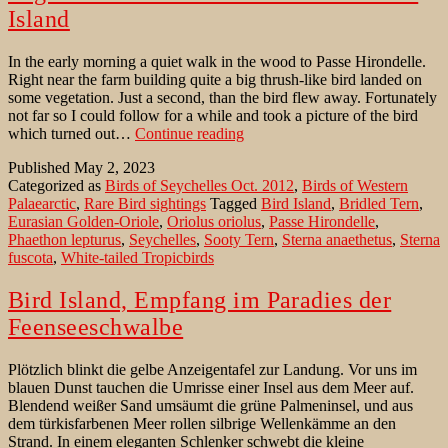
Island
In the early morning a quiet walk in the wood to Passe Hirondelle.
Right near the farm building quite a big thrush-like bird landed on
some vegetation. Just a second, than the bird flew away. Fortunately
not far so I could follow for a while and took a picture of the bird
Vagrant
which turned out…
Continue reading
Eurasian
Published
May 2, 2023
Golden-
Categorized as
Birds of Seychelles Oct. 2012
,
Birds of Western
Oriole
Palaearctic
,
Rare Bird sightings
Tagged
Bird Island
,
Bridled Tern
,
on
Eurasian Golden-Oriole
,
Oriolus oriolus
,
Passe Hirondelle
,
Bird
Phaethon lepturus
,
Seychelles
,
Sooty Tern
,
Sterna anaethetus
,
Sterna
Island
fuscota
,
White-tailed Tropicbirds
Bird Island, Empfang im Paradies der
Feenseeschwalbe
Plötzlich blinkt die gelbe Anzeigentafel zur Landung. Vor uns im
blauen Dunst tauchen die Umrisse einer Insel aus dem Meer auf.
Blendend weißer Sand umsäumt die grüne Palmeninsel, und aus
dem türkisfarbenen Meer rollen silbrige Wellenkämme an den
Strand. In einem eleganten Schlenker schwebt die kleine