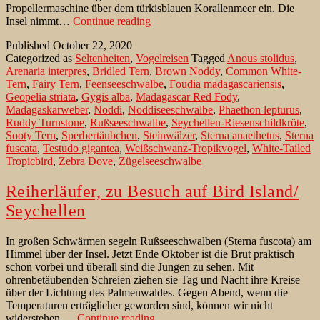
Propellermaschine über dem türkisblauen Korallenmeer ein. Die
Bird
Insel nimmt…
Continue reading
Island,
Published
October 22, 2020
Empfang
Categorized as
Seltenheiten
,
Vogelreisen
Tagged
Anous stolidus
,
im
Arenaria interpres
,
Bridled Tern
,
Brown Noddy
,
Common White-
Paradies
Tern
,
Fairy Tern
,
Feenseeschwalbe
,
Foudia madagascariensis
,
der
Geopelia striata
,
Gygis alba
,
Madagascar Red Fody
,
Feenseeschwalbe
Madagaskarweber
,
Noddi
,
Noddiseeschwalbe
,
Phaethon lepturus
,
Ruddy Turnstone
,
Rußseeschwalbe
,
Seychellen-Riesenschildkröte
,
Sooty Tern
,
Sperbertäubchen
,
Steinwälzer
,
Sterna anaethetus
,
Sterna
fuscata
,
Testudo gigantea
,
Weißschwanz-Tropikvogel
,
White-Tailed
Tropicbird
,
Zebra Dove
,
Zügelseeschwalbe
Reiherläufer, zu Besuch auf Bird Island/
Seychellen
In großen Schwärmen segeln Rußseeschwalben (Sterna fuscota) am
Himmel über der Insel. Jetzt Ende Oktober ist die Brut praktisch
schon vorbei und überall sind die Jungen zu sehen. Mit
ohrenbetäubenden Schreien ziehen sie Tag und Nacht ihre Kreise
über der Lichtung des Palmenwaldes. Gegen Abend, wenn die
Temperaturen erträglicher geworden sind, können wir nicht
Reiherläufer,
widerstehen,…
Continue reading