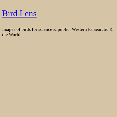
Skip
Bird Lens
to
content
Images of birds for science & public; Western Palaearctic &
the World