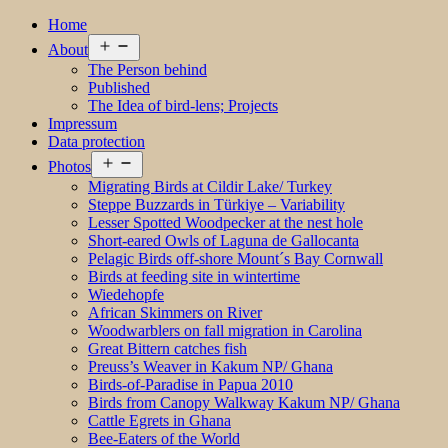
Home
Open
About
menu
The Person behind
Published
The Idea of bird-lens; Projects
Impressum
Data protection
Open
Photos
menu
Migrating Birds at Cildir Lake/ Turkey
Steppe Buzzards in Türkiye – Variability
Lesser Spotted Woodpecker at the nest hole
Short-eared Owls of Laguna de Gallocanta
Pelagic Birds off-shore Mount´s Bay Cornwall
Birds at feeding site in wintertime
Wiedehopfe
African Skimmers on River
Woodwarblers on fall migration in Carolina
Great Bittern catches fish
Preuss’s Weaver in Kakum NP/ Ghana
Birds-of-Paradise in Papua 2010
Birds from Canopy Walkway Kakum NP/ Ghana
Cattle Egrets in Ghana
Bee-Eaters of the World