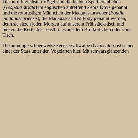
Die aufdringlichsten Vögel sind die kleinen Sperbertäubchen
(
Geopelia striata
) im englischen zutreffend Zebra Dove genannt
und die rotbrüstigen Männchen der Madagaskarweber (
Foudia
madagascariensis
), die Madagascar Red Fody genannt werden,
denn sie sitzen jeden Morgen auf unserem Frühstückstisch und
picken die Reste des Toastbrotes aus dem Brotkörbchen oder vom
Tisch.
Die anmutige schneeweiße Feenseeschwalbe (
Gygis alba
) ist sicher
einer der Stars unter den Vogelarten hier. Mit schwarzglänzenden
Augen und einem schwarzen Schnabel, der an der Wurzel blau ist,
lebt die Seeschwalbe das ganze Jahr auf Bird Island. Ihre besondere
Eigenart ist, daß sie nur ein einziges Ei legt, das sie ohne eine
Unterlage in eine Astgabel setzt. Männchen und Weibchen bebrüten
das Ei gemeinsam. Sie gehen dabei mit besonderer Sorgfalt vor und
stehen mehr auf ihrem Gehege, als daß sie es bebrüten. Sie nisten
gerne zu mehreren Paaren auf den Bäumen. Kommt dabei einmal
ein Weißschwanz-Tropikvogel den brütenden Feenseeschwalben zu
nahe, dann wird er mit schrillen Schreien von der ganzen Kolonie
verjagt.
So ungewöhnlich wie ihr Brutverhalten ist auch die Jagd auf dem
offenen Meer nach kleinen Fischen. Wir sahen allerdings während
unseres Aufenthaltes auf Bird Island keine einzige Feenseeschwalbe
nach kleinen Fischen jagen. Es wurde schon beobachtet, daß sie