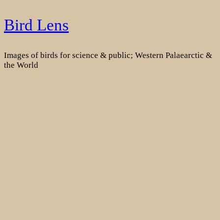
Skip
Bird Lens
to
content
Images of birds for science & public; Western Palaearctic &
the World