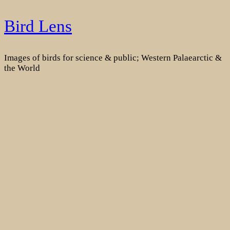
Skip
Bird Lens
to
content
Images of birds for science & public; Western Palaearctic &
the World