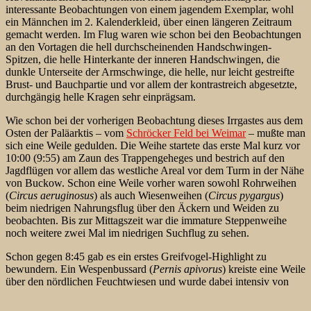
interessante Beobachtungen von einem jagendem Exemplar, wohl
ein Männchen im 2. Kalenderkleid, über einen längeren Zeitraum
gemacht werden. Im Flug waren wie schon bei den Beobachtungen
an den Vortagen die hell durchscheinenden Handschwingen-
Spitzen, die helle Hinterkante der inneren Handschwingen, die
dunkle Unterseite der Armschwinge, die helle, nur leicht gestreifte
Brust- und Bauchpartie und vor allem der kontrastreich abgesetzte,
durchgängig helle Kragen sehr einprägsam.
Wie schon bei der vorherigen Beobachtung dieses Irrgastes aus dem
Osten der Paläarktis – vom
Schröcker Feld bei Weimar
– mußte man
sich eine Weile gedulden. Die Weihe startete das erste Mal kurz vor
10:00 (9:55) am Zaun des Trappengeheges und bestrich auf den
Jagdflügen
vor allem das westliche Areal vor dem Turm in der Nähe
von Buckow. Schon eine Weile vorher waren sowohl Rohrweihen
(
Circus aeruginosus
) als auch Wiesenweihen (
Circus pygargus
)
beim niedrigen Nahrungsflug über den Äckern und Weiden zu
beobachten. Bis zur Mittagszeit war die immature Steppenweihe
noch weitere zwei Mal im niedrigen Suchflug zu sehen.
Schon gegen 8:45 gab es ein erstes Greifvogel-Highlight zu
bewundern. Ein Wespenbussard (
Pernis apivorus
) kreiste eine Weile
über den nördlichen Feuchtwiesen und wurde dabei intensiv von
einem Männchen des Turmfalken (
Falco tinnunculus
) angehaßt.
Angesichts der nahen Verwandtschaftsbeziehungen zwischen