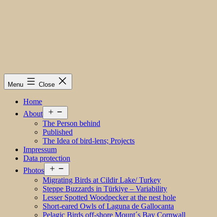
Menu
Close
Home
Open
About
menu
The Person behind
Published
The Idea of bird-lens; Projects
Impressum
Data protection
Open
Photos
menu
Migrating Birds at Cildir Lake/ Turkey
Steppe Buzzards in Türkiye – Variability
Lesser Spotted Woodpecker at the nest hole
Short-eared Owls of Laguna de Gallocanta
Pelagic Birds off-shore Mount´s Bay Cornwall