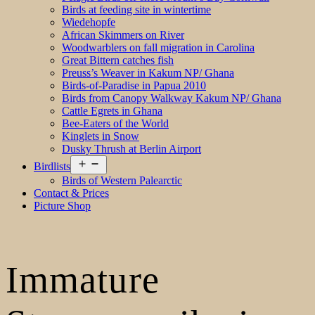
Birds at feeding site in wintertime
Wiedehopfe
African Skimmers on River
Woodwarblers on fall migration in Carolina
Great Bittern catches fish
Preuss’s Weaver in Kakum NP/ Ghana
Birds-of-Paradise in Papua 2010
Birds from Canopy Walkway Kakum NP/ Ghana
Cattle Egrets in Ghana
Bee-Eaters of the World
Kinglets in Snow
Dusky Thrush at Berlin Airport
Open
Birdlists
menu
Birds of Western Palearctic
Contact & Prices
Picture Shop
Immature