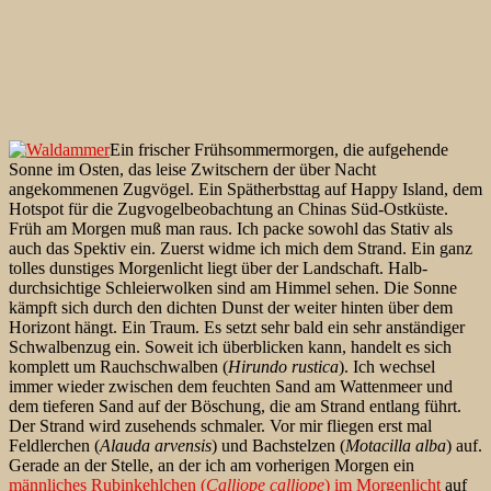
Ein frischer Frühsommermorgen, die aufgehende
Sonne im Osten, das leise Zwitschern der über Nacht
angekommenen Zugvögel. Ein Spätherbsttag auf Happy Island, dem
Hotspot für die Zugvogelbeobachtung an Chinas Süd-Ostküste.
Früh am Morgen muß man raus. Ich packe sowohl das Stativ als
auch das Spektiv ein. Zuerst widme ich mich dem Strand. Ein ganz
tolles dunstiges Morgenlicht liegt über der Landschaft. Halb-
durchsichtige Schleierwolken sind am Himmel sehen. Die Sonne
kämpft sich durch den dichten Dunst der weiter hinten über dem
Horizont hängt. Ein Traum. Es setzt sehr bald ein sehr anständiger
Schwalbenzug ein. Soweit ich überblicken kann, handelt es sich
komplett um Rauchschwalben (
Hirundo rustica
). Ich wechsel
immer wieder zwischen dem feuchten Sand am Wattenmeer und
dem tieferen Sand auf der Böschung, die am Strand entlang führt.
Der Strand wird zusehends schmaler. Vor mir fliegen erst mal
Feldlerchen (
Alauda arvensis
) und Bachstelzen (
Motacilla alba
) auf.
Gerade an der Stelle, an der ich am vorherigen Morgen ein
männliches Rubinkehlchen (
Calliope calliope
) im Morgenlicht
auf