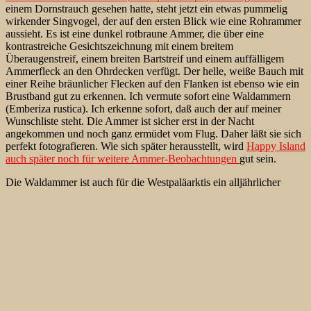
einem Dornstrauch
gesehen hatte, steht jetzt ein etwas pummelig
wirkender Singvogel, der auf den ersten Blick wie eine Rohrammer
aussieht. Es ist eine dunkel rotbraune Ammer, die über eine
kontrastreiche Gesichtszeichnung mit einem breitem
Überaugenstreif, einem breiten Bartstreif und einem auffälligem
Ammerfleck an den Ohrdecken verfügt. Der helle, weiße Bauch mit
einer Reihe bräunlicher Flecken auf den Flanken ist ebenso wie ein
Brustband gut zu erkennen. Ich vermute sofort eine Waldammern
(Emberiza rustica). Ich erkenne sofort, daß auch der auf meiner
Wunschliste steht. Die Ammer ist sicher erst in der Nacht
angekommen und noch ganz ermüdet vom Flug. Daher läßt sie sich
perfekt fotografieren. Wie sich später herausstellt, wird
Happy Island
auch später noch für weitere Ammer-Beobachtungen
gut sein.
Die Waldammer ist auch für die Westpaläarktis ein alljährlicher
Zuggast. Außerdem wurde die Waldammer Brutvogel in
Skandinavien. Dabei war eine Westausbreitung im 20. Jahrhundert
zu beobachten. Der erste Brutnachweis in Norwegen war erst 1960
dokumentiert worden. Im Jahr 1994 wurden in dem Land 100-500
Brutpaare kartiert. Seitdem ist dort ein Rückgang der Bestände von
82 % festgestellt worden. Auch die finnische und die schwedische
Brutpopulation haben stark abgenommen.
Der Rückgang der Bestände spiegelt sich offensichtlich auch in den
Zahlen der in Deutschland beobachteten Waldammer wieder. Die