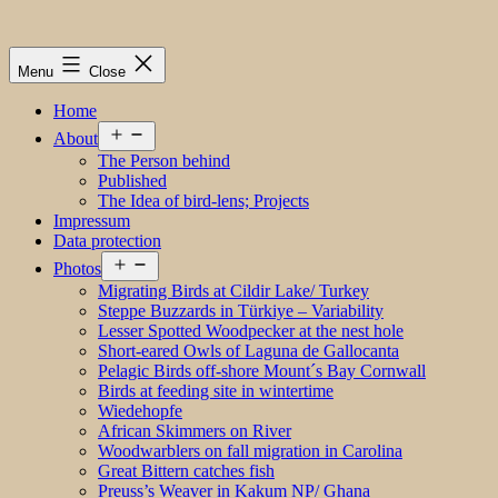
Menu
Close
Home
Open
About
menu
The Person behind
Published
The Idea of bird-lens; Projects
Impressum
Data protection
Open
Photos
menu
Migrating Birds at Cildir Lake/ Turkey
Steppe Buzzards in Türkiye – Variability
Lesser Spotted Woodpecker at the nest hole
Short-eared Owls of Laguna de Gallocanta
Pelagic Birds off-shore Mount´s Bay Cornwall
Birds at feeding site in wintertime
Wiedehopfe
African Skimmers on River
Woodwarblers on fall migration in Carolina
Great Bittern catches fish
Preuss’s Weaver in Kakum NP/ Ghana