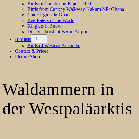
Birds-of-Paradise in Papua 2010
Birds from Canopy Walkway Kakum NP/ Ghana
Cattle Egrets in Ghana
Bee-Eaters of the World
Kinglets in Snow
Dusky Thrush at Berlin Airport
Open
Birdlists
menu
Birds of Western Palearctic
Contact & Prices
Picture Shop
Waldammern in
der Westpaläarktis