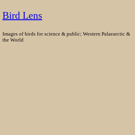
Skip
Bird Lens
to
content
Images of birds for science & public; Western Palaearctic &
the World