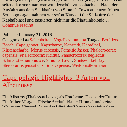
seltene Kormoranart war wunderschön zu beobachten. Nach der
Ausfahrt aus dem Stadthafen von Simon’s Town an einem frühen
Sonntagmorgen nahmen wir sofort Kurs auf die Südspitze der
Kaphalbinsel und passierten nicht nur die Pinguinkolonie…
Küstenscharben
Continue reading
nahe
Published
January 21, 2016
Simon’s
Categorized as
Seltenheiten
,
Vogelbestimmung
Tagged
Boulders
Town/
Beach
,
Cape gannet
,
Kapscharbe
,
Kapstadt
,
Kaptölpel
,
Kapstadt
Küstenscharbe
,
Morus capensis
,
Parasitic Jaeger
,
Phalacrocorax
capensis
,
Phalacrocorax lucidus
,
Phalacrocorax neglectus
,
Schmarotzerraubmöwe
,
Simon's Town
,
Smitswinkel Bay
,
Stercorarius parasiticus
,
Sula capensis
,
Weißbrustkormoran
Cape pelagic Highlights: 3 Arten von
Albatrosse
Ein Albatros (Thalassarche sp.) als Fotobeute. Das ist der Traum.
Ein früher Morgen. Frische Seeluft, blauer Himmel und keine
Wolke am Himmel. Auch der Wind der Vortage hat sich gelegt.
Ideale Bedingungen für eine Fahrt vor die Südspitze der
Kaphalbinsel, die ansonsten für ihre stürmische See bekannt ist. Alle
Teilnehmer dieser extra übers Internet gebuchten…
Continue