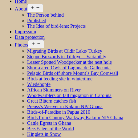
Home
Open
About
menu
The Person behind
Published
The Idea of bird-lens; Projects
Impressum
Data protection
Open
Photos
menu
Migrating Birds at Cildir Lake/ Turkey
Steppe Buzzards in Türkiye – Variability
Lesser Spotted Woodpecker at the nest hole
Short-eared Owls of Laguna de Gallocanta
Pelagic Birds off-shore Mount´s Bay Cornwall
Birds at feeding site in wintertime
Wiedehopfe
African Skimmers on River
Woodwarblers on fall migration in Carolina
Great Bittern catches fish
Preuss’s Weaver in Kakum NP/ Ghana
Birds-of-Paradise in Papua 2010
Birds from Canopy Walkway Kakum NP/ Ghana
Cattle Egrets in Ghana
Bee-Eaters of the World
Kinglets in Snow