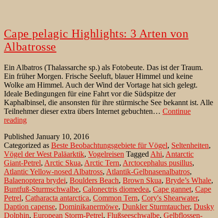
Cape pelagic Highlights: 3 Arten von
Albatrosse
Ein Albatros (Thalassarche sp.) als Fotobeute. Das ist der Traum.
Ein früher Morgen. Frische Seeluft, blauer Himmel und keine
Wolke am Himmel. Auch der Wind der Vortage hat sich gelegt.
Ideale Bedingungen für eine Fahrt vor die Südspitze der
Kaphalbinsel, die ansonsten für ihre stürmische See bekannt ist. Alle
Teilnehmer dieser extra übers Internet gebuchten…
Continue
Cape
reading
pelagic
Published
January 10, 2016
Highlights:
Categorized as
Beste Beobachtungsgebiete für Vögel
,
Seltenheiten
,
3
Vögel der West Paläarktik
,
Vogelreisen
Tagged
Ahi
,
Antarctic
Arten
Giant-Petrel
,
Arctic Skua
,
Arctic Tern
,
Arctocephalus pusillus
,
von
Atlantic Yellow-nosed Albatross
,
Atlantik-Gelbnasenalbatros
,
Albatrosse
Balaenoptera brydei
,
Boulders Beach
,
Brown Skua
,
Bryde’s Whale
,
Buntfuß-Sturmschwalbe
,
Calonectris diomedea
,
Cape gannet
,
Cape
Petrel
,
Catharacta antarctica
,
Common Tern
,
Cory's Shearwater
,
Daption capense
,
Dominikanermöwe
,
Dunkler Sturmtaucher
,
Dusky
Dolphin
,
European Storm-Petrel
,
Flußseeschwalbe
,
Gelbflossen-