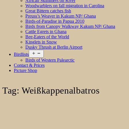
African Skimmers on River
Woodwarblers on fall migration in Carolina
Great Bittern catches fish
Preuss’s Weaver in Kakum NP/ Ghana
Birds-of-Paradise in Papua 2010
Birds from Canopy Walkway Kakum NP/ Ghana
Cattle Egrets in Ghana
Bee-Eaters of the World
Kinglets in Snow
Dusky Thrush at Berlin Airport
Open
Birdlists
menu
Birds of Western Palearctic
Contact & Prices
Picture Shop
Tag:
Weißkappenalbatros