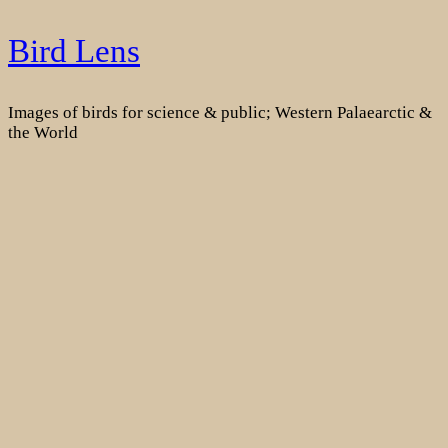
Skip
Bird Lens
to
content
Images of birds for science & public; Western Palaearctic &
the World