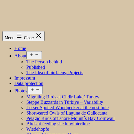
Menu
Close
Home
Open
About
menu
The Person behind
Published
The Idea of bird-lens; Projects
Impressum
Data protection
Open
Photos
menu
Migrating Birds at Cildir Lake/ Turkey
Steppe Buzzards in Türkiye – Variability
Lesser Spotted Woodpecker at the nest hole
Short-eared Owls of Laguna de Gallocanta
Pelagic Birds off-shore Mount´s Bay Cornwall
Birds at feeding site in wintertime
Wiedehopfe