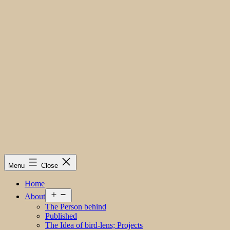
Menu
Close
Home
Open
About
menu
The Person behind
Published
The Idea of bird-lens; Projects