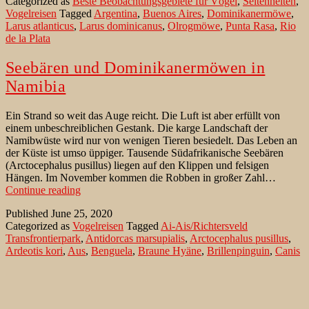
Categorized as
Beste Beobachtungsgebiete für Vögel
,
Seltenheiten
,
de
Vogelreisen
Tagged
Argentina
,
Buenos Aires
,
Dominikanermöwe
,
la
Larus atlanticus
,
Larus dominicanus
,
Olrogmöwe
,
Punta Rasa
,
Rio
Plata
de la Plata
Seebären und Dominikanermöwen in
Namibia
Ein Strand so weit das Auge reicht. Die Luft ist aber erfüllt von
einem unbeschreiblichen Gestank. Die karge Landschaft der
Namibwüste wird nur von wenigen Tieren besiedelt. Das Leben an
der Küste ist umso üppiger. Tausende Südafrikanische Seebären
(Arctocephalus pusillus) liegen auf den Klippen und felsigen
Hängen. Im November kommen die Robben in großer Zahl…
Seebären
Continue reading
und
Published
June 25, 2020
Dominikanermöwen
Categorized as
Vogelreisen
Tagged
Ai-Ais/Richtersveld
in
Transfrontierpark
,
Antidorcas marsupialis
,
Arctocephalus pusillus
,
Namibia
Ardeotis kori
,
Aus
,
Benguela
,
Braune Hyäne
,
Brillenpinguin
,
Canis
mesomelas
,
Dominikanermöwe
,
Dorob NP
,
Francolinus capensis
,
Garub
,
Haematopus moquini
,
Hyaena brunnea
,
Iona NP
,
Kapfrankolin
,
Keetmanshoop
,
Khaeb
,
Kolmannkoop
,
Kolmanskop
,
Kronenscharbe
,
Larus dominicanus
,
Lüderitz
,
Lüderitz Peninsula
,