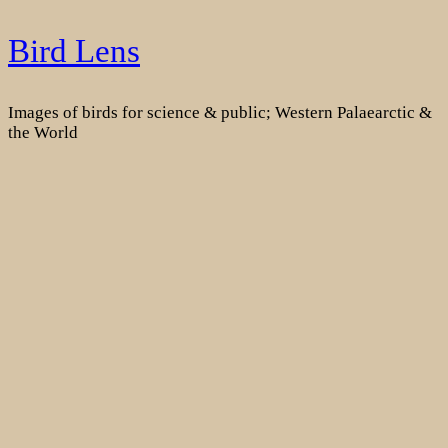
Skip
Bird Lens
to
content
Images of birds for science & public; Western Palaearctic &
the World