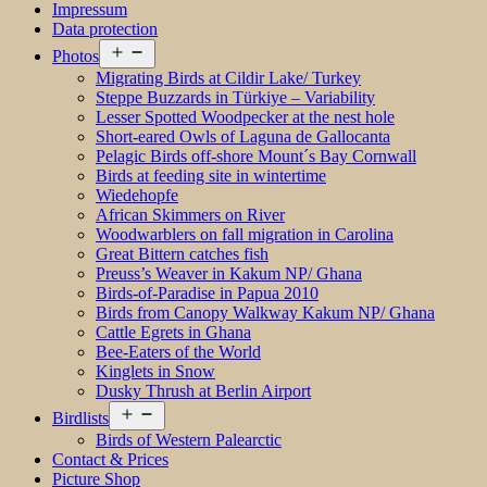
Impressum
Data protection
Open
Photos
menu
Migrating Birds at Cildir Lake/ Turkey
Steppe Buzzards in Türkiye – Variability
Lesser Spotted Woodpecker at the nest hole
Short-eared Owls of Laguna de Gallocanta
Pelagic Birds off-shore Mount´s Bay Cornwall
Birds at feeding site in wintertime
Wiedehopfe
African Skimmers on River
Woodwarblers on fall migration in Carolina
Great Bittern catches fish
Preuss’s Weaver in Kakum NP/ Ghana
Birds-of-Paradise in Papua 2010
Birds from Canopy Walkway Kakum NP/ Ghana
Cattle Egrets in Ghana
Bee-Eaters of the World
Kinglets in Snow
Dusky Thrush at Berlin Airport
Open
Birdlists
menu
Birds of Western Palearctic
Contact & Prices
Picture Shop