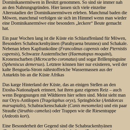
Dominikanermöwen in Besitzt genommen. So sind sie immer nah
an den Nahrungsgründen. Hier lassen sich viele einzelne
Altersstadien der Dominikanermöwen erleben. Manchmal baden die
Möwen, manchmal verfolgen sie sich im Himmel wenn man wieder
eine Dominikanermöwe eine besonders „leckere“ Beute gemacht
hat.
Ein paar Wochen lang ist die Küste ein Schlaraffenland für Möwen,
Besonders Schabrackenhyänen (Parahyaena brunnea) und Schakale.
Nebenan leben Kapfrankoline (
Francolinus capensis
oder
Pternistis
capensis
), Schwarze Austernfischer (
Haematopus moquini
),
Kronenscharben (
Microcarbo coronatus
) und sogar Brillenpinguine
(
Spheniscus demersus
). Letztere können hier nur existieren, weil der
kalte Benguela-Strom nährstoffreiche Wassermassen aus der
Antarktis bis an die Küste Afrikas
Das karge Hinterland der Küste, das an einigen Stellen an den
Etosha-Nationalpark erinnert, hat ihren ganz eigenen Reiz – auch
wenn Begegnungen mit Wildtieren hier selten sind. Meist sieht man
nur Oryx-Antilopen (
Tragelaphus oryx
), Springböcke (
Antidorcas
marsupialis
), Schabrackenschakale (
Canis mesomelas
) und ein paar
Strauße (
Struthio camelus
) oder Trappen wie die Riesentrappe
(
Ardeotis kori
).
Eine Besonderheit der Gegend sind die Schabrackenhyänen