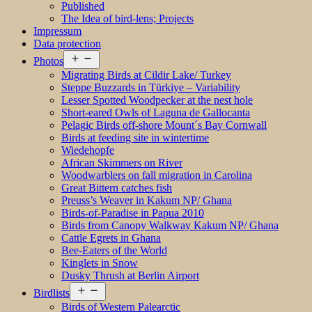
Published
The Idea of bird-lens; Projects
Impressum
Data protection
Open
Photos
menu
Migrating Birds at Cildir Lake/ Turkey
Steppe Buzzards in Türkiye – Variability
Lesser Spotted Woodpecker at the nest hole
Short-eared Owls of Laguna de Gallocanta
Pelagic Birds off-shore Mount´s Bay Cornwall
Birds at feeding site in wintertime
Wiedehopfe
African Skimmers on River
Woodwarblers on fall migration in Carolina
Great Bittern catches fish
Preuss’s Weaver in Kakum NP/ Ghana
Birds-of-Paradise in Papua 2010
Birds from Canopy Walkway Kakum NP/ Ghana
Cattle Egrets in Ghana
Bee-Eaters of the World
Kinglets in Snow
Dusky Thrush at Berlin Airport
Open
Birdlists
menu
Birds of Western Palearctic