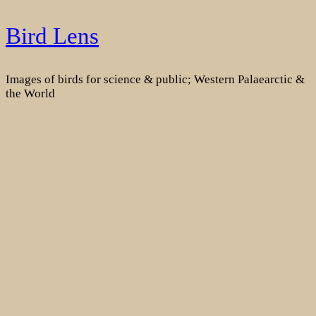
Skip
Bird Lens
to
content
Images of birds for science & public; Western Palaearctic &
the World