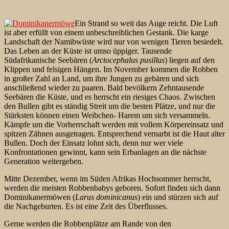
Ein Strand so weit das Auge reicht. Die Luft
ist aber erfüllt von einem unbeschreiblichen Gestank. Die karge
Landschaft der Namibwüste wird nur von wenigen Tieren besiedelt.
Das Leben an der Küste ist umso üppiger. Tausende
Südafrikanische Seebären (
Arctocephalus pusillus
) liegen auf den
Klippen und felsigen Hängen. Im November kommen die Robben
in großer Zahl an Land, um ihre Jungen zu gebären und sich
anschließend wieder zu paaren. Bald bevölkern Zehntausende
Seebären die Küste, und es herrscht ein riesiges Chaos. Zwischen
den Bullen gibt es ständig Streit um die besten Plätze, und nur die
Stärksten können einen Weibchen- Harem um sich versammeln.
Kämpfe um die Vorherrschaft werden mit vollem Körpereinsatz und
spitzen Zähnen ausgetragen. Entsprechend vernarbt ist die Haut alter
Bullen. Doch der Einsatz lohnt sich, denn nur wer viele
Konfrontationen gewinnt, kann sein Erbanlagen an die nächste
Generation weitergeben.
Mitte Dezember, wenn im Süden Afrikas Hochsommer herrscht,
werden die meisten Robbenbabys geboren. Sofort finden sich dann
Dominikanermöwen (
Larus dominicanus
) ein und stürzen sich auf
die Nachgeburten. Es ist eine Zeit des Überflusses.
Gerne werden die Robbenplätze am Rande von den