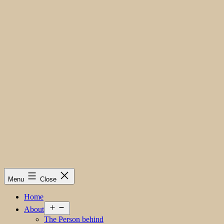
Menu
Close
Home
Open
About
menu
The Person behind