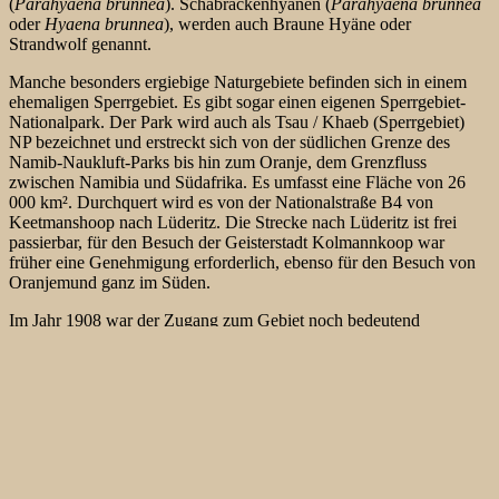
(
Parahyaena brunnea
). Schabrackenhyänen (
Parahyaena brunnea
oder
Hyaena brunnea
), werden auch Braune Hyäne oder
Strandwolf genannt.
Manche besonders ergiebige Naturgebiete befinden sich in einem
ehemaligen Sperrgebiet. Es gibt sogar einen eigenen Sperrgebiet-
Nationalpark. Der Park wird auch als Tsau / Khaeb (Sperrgebiet)
NP bezeichnet und erstreckt sich von der südlichen Grenze des
Namib-Naukluft-Parks bis hin zum Oranje, dem Grenzfluss
zwischen Namibia und Südafrika. Es umfasst eine Fläche von 26
000 km². Durchquert wird es von der Nationalstraße B4 von
Keetmanshoop nach Lüderitz. Die Strecke nach Lüderitz ist frei
passierbar, für den Besuch der Geisterstadt Kolmannkoop war
früher eine Genehmigung erforderlich, ebenso für den Besuch von
Oranjemund ganz im Süden.
Im Jahr 1908 war der Zugang zum Gebiet noch bedeutend
einfacher. Damals entdeckten die deutschen Kolonialherren nahe der
Stadt Lüderitz ein oberirdisches Diamantenfeld. Das sogenannte
Diamantenfieber brach aus. Die Schürfrechte lagen bei einer Firma,
die ein riesiges, 26.000 Quadratkilometer umfassendes Sperrgebiet
errichtete, um ungebetene Gäste fernzuhalten. Diebe hätten
langwierige Märsche durch die Wüste unternehmen müssen, um die
Diamantenfelder zu erreichen. Mit der damals zur Verfügung
stehenden Technik und Ausstattung war das ein geradezu