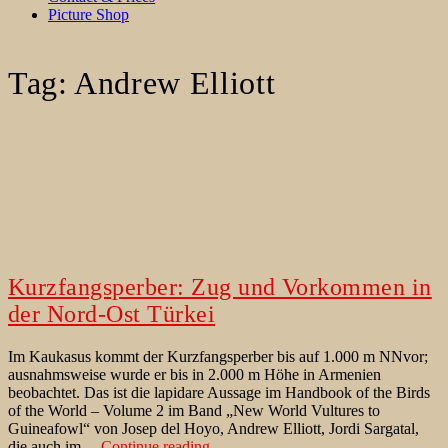
Picture Shop
Tag:
Andrew Elliott
Kurzfangsperber: Zug und Vorkommen in
der Nord-Ost Türkei
Im Kaukasus kommt der Kurzfangsperber bis auf 1.000 m NNvor;
ausnahmsweise wurde er bis in 2.000 m Höhe in Armenien
beobachtet. Das ist die lapidare Aussage im Handbook of the Birds
of the World – Volume 2 im Band „New World Vultures to
Guineafowl“ von Josep del Hoyo, Andrew Elliott, Jordi Sargatal,
Kurzfangsperber:
die auch im…
Continue reading