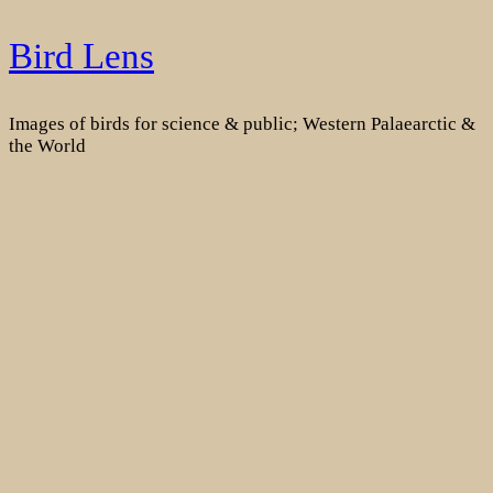
Skip
Bird Lens
to
content
Images of birds for science & public; Western Palaearctic &
the World