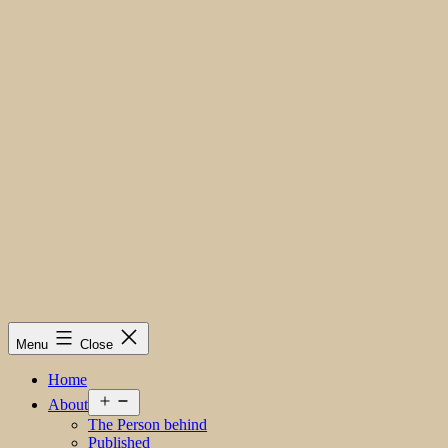
Menu
Close
Home
Open
About
menu
The Person behind
Published