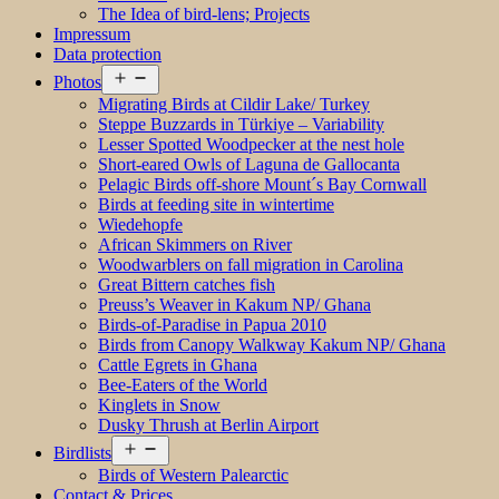
The Idea of bird-lens; Projects
Impressum
Data protection
Open
Photos
menu
Migrating Birds at Cildir Lake/ Turkey
Steppe Buzzards in Türkiye – Variability
Lesser Spotted Woodpecker at the nest hole
Short-eared Owls of Laguna de Gallocanta
Pelagic Birds off-shore Mount´s Bay Cornwall
Birds at feeding site in wintertime
Wiedehopfe
African Skimmers on River
Woodwarblers on fall migration in Carolina
Great Bittern catches fish
Preuss’s Weaver in Kakum NP/ Ghana
Birds-of-Paradise in Papua 2010
Birds from Canopy Walkway Kakum NP/ Ghana
Cattle Egrets in Ghana
Bee-Eaters of the World
Kinglets in Snow
Dusky Thrush at Berlin Airport
Open
Birdlists
menu
Birds of Western Palearctic
Contact & Prices