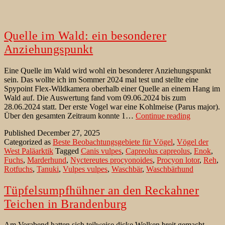
Quelle im Wald: ein besonderer
Anziehungspunkt
Eine Quelle im Wald wird wohl ein besonderer Anziehungspunkt
sein. Das wollte ich im Sommer 2024 mal test und stellte eine
Spypoint Flex-Wildkamera oberhalb einer Quelle an einem Hang im
Wald auf. Die Auswertung fand vom 09.06.2024 bis zum
28.06.2024 statt. Der erste Vogel war eine Kohlmeise (Parus major).
Quelle
Über den gesamten Zeitraum konnte 1…
Continue reading
im
Published
December 27, 2025
Wald:
Categorized as
Beste Beobachtungsgebiete für Vögel
,
Vögel der
ein
West Paläarktik
Tagged
Canis vulpes
,
Capreolus capreolus
,
Enok
,
besonderer
Fuchs
,
Marderhund
,
Nyctereutes procyonoides
,
Procyon lotor
,
Reh
,
Anziehung
Rotfuchs
,
Tanuki
,
Vulpes vulpes
,
Waschbär
,
Waschbärhund
Tüpfelsumpfhühner an den Reckahner
Teichen in Brandenburg
Am Vorabend hatten sich teilweise dicke Wolken breit gemacht.