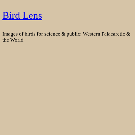
Skip
Bird Lens
to
content
Images of birds for science & public; Western Palaearctic &
the World