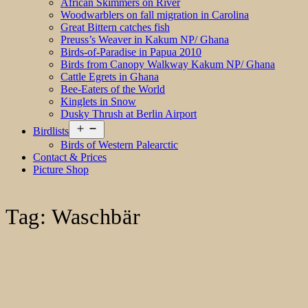
African Skimmers on River
Woodwarblers on fall migration in Carolina
Great Bittern catches fish
Preuss’s Weaver in Kakum NP/ Ghana
Birds-of-Paradise in Papua 2010
Birds from Canopy Walkway Kakum NP/ Ghana
Cattle Egrets in Ghana
Bee-Eaters of the World
Kinglets in Snow
Dusky Thrush at Berlin Airport
Open
Birdlists
menu
Birds of Western Palearctic
Contact & Prices
Picture Shop
Tag:
Waschbär