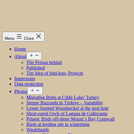
Menu
Close
Home
Open
About
menu
The Person behind
Published
The Idea of bird-lens; Projects
Impressum
Data protection
Open
Photos
menu
Migrating Birds at Cildir Lake/ Turkey
Steppe Buzzards in Türkiye – Variability
Lesser Spotted Woodpecker at the nest hole
Short-eared Owls of Laguna de Gallocanta
Pelagic Birds off-shore Mount´s Bay Cornwall
Birds at feeding site in wintertime
Wiedehopfe