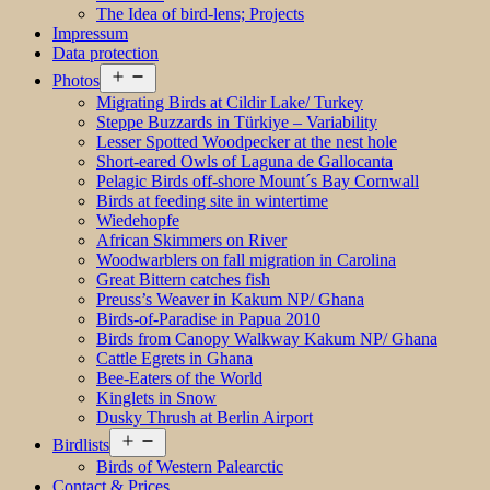
The Idea of bird-lens; Projects
Impressum
Data protection
Open
Photos
menu
Migrating Birds at Cildir Lake/ Turkey
Steppe Buzzards in Türkiye – Variability
Lesser Spotted Woodpecker at the nest hole
Short-eared Owls of Laguna de Gallocanta
Pelagic Birds off-shore Mount´s Bay Cornwall
Birds at feeding site in wintertime
Wiedehopfe
African Skimmers on River
Woodwarblers on fall migration in Carolina
Great Bittern catches fish
Preuss’s Weaver in Kakum NP/ Ghana
Birds-of-Paradise in Papua 2010
Birds from Canopy Walkway Kakum NP/ Ghana
Cattle Egrets in Ghana
Bee-Eaters of the World
Kinglets in Snow
Dusky Thrush at Berlin Airport
Open
Birdlists
menu
Birds of Western Palearctic
Contact & Prices