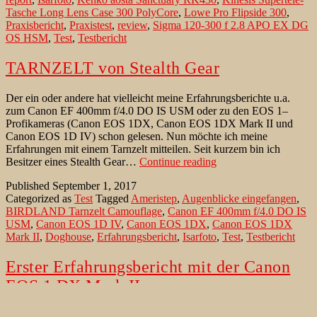
Objektive
Tasche Long Lens Case 300 PolyCore
,
Lowe Pro Flipside 300
,
mit
Praxisbericht
,
Praxistest
,
review
,
Sigma 120-300 f 2.8 APO EX DG
angesetzter
OS HSM
,
Test
,
Testbericht
Sonnenblende
TARNZELT von Stealth Gear
Der ein oder andere hat vielleicht meine Erfahrungsberichte u.a.
zum Canon EF 400mm f/4.0 DO IS USM oder zu den EOS 1–
Profikameras (Canon EOS 1DX, Canon EOS 1DX Mark II und
Canon EOS 1D IV) schon gelesen. Nun möchte ich meine
Erfahrungen mit einem Tarnzelt mitteilen. Seit kurzem bin ich
TARNZELT
Besitzer eines Stealth Gear…
Continue reading
von
Published
September 1, 2017
Stealth
Categorized as
Test
Tagged
Ameristep
,
Augenblicke eingefangen
,
Gear
BIRDLAND Tarnzelt Camouflage
,
Canon EF 400mm f/4.0 DO IS
USM
,
Canon EOS 1D IV
,
Canon EOS 1DX
,
Canon EOS 1DX
Mark II
,
Doghouse
,
Erfahrungsbericht
,
Isarfoto
,
Test
,
Testbericht
Erster Erfahrungsbericht mit der Canon
EOS 1 DX Mark II
Als zufriedener Canon EOS 1D X und ehemaliger EOS 1D Mark