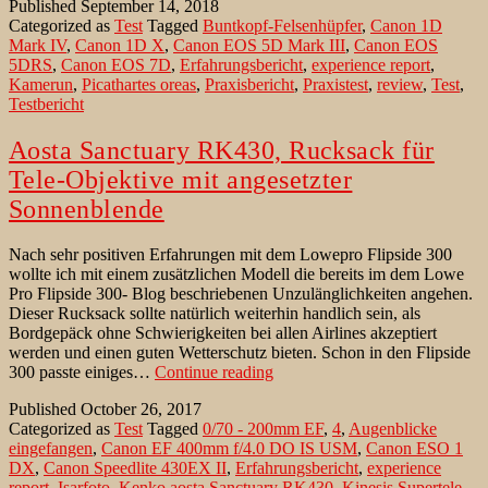
Published
September 14, 2018
5DSR,
Categorized as
Test
Tagged
Buntkopf-Felsenhüpfer
,
Canon 1D
ein
Mark IV
,
Canon 1D X
,
Canon EOS 5D Mark III
,
Canon EOS
Praxisbericht
5DRS
,
Canon EOS 7D
,
Erfahrungsbericht
,
experience report
,
Kamerun
,
Picathartes oreas
,
Praxisbericht
,
Praxistest
,
review
,
Test
,
Testbericht
Aosta Sanctuary RK430, Rucksack für
Tele-Objektive mit angesetzter
Sonnenblende
Nach sehr positiven Erfahrungen mit dem Lowepro Flipside 300
wollte ich mit einem zusätzlichen Modell die bereits im dem Lowe
Pro Flipside 300- Blog beschriebenen Unzulänglichkeiten angehen.
Dieser Rucksack sollte natürlich weiterhin handlich sein, als
Bordgepäck ohne Schwierigkeiten bei allen Airlines akzeptiert
werden und einen guten Wetterschutz bieten. Schon in den Flipside
Aosta
300 passte einiges…
Continue reading
Sanctuary
Published
October 26, 2017
RK430,
Categorized as
Test
Tagged
0/70 - 200mm EF
,
4
,
Augenblicke
Rucksack
eingefangen
,
Canon EF 400mm f/4.0 DO IS USM
,
Canon ESO 1
für
DX
,
Canon Speedlite 430EX II
,
Erfahrungsbericht
,
experience
Tele-
report
,
Isarfoto
,
Kenko aosta Sanctuary RK430
,
Kinesis Supertele-