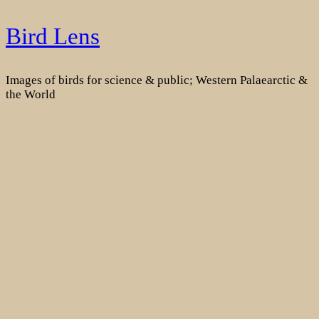
Skip
Bird Lens
to
content
Images of birds for science & public; Western Palaearctic &
the World