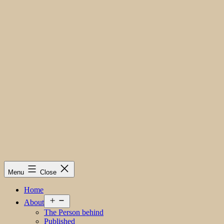
Menu
Close
Home
Open
About
menu
The Person behind
Published