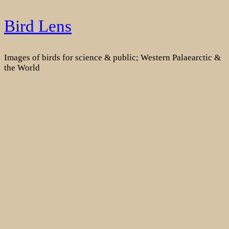
Skip
Bird Lens
to
content
Images of birds for science & public; Western Palaearctic &
the World