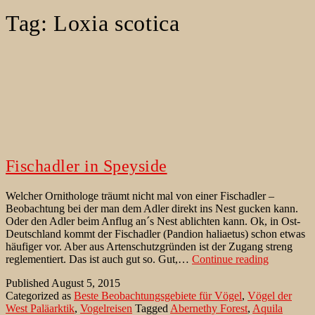
Tag:
Loxia scotica
Fischadler in Speyside
Welcher Ornithologe träumt nicht mal von einer Fischadler –
Beobachtung bei der man dem Adler direkt ins Nest gucken kann.
Oder den Adler beim Anflug an´s Nest ablichten kann. Ok, in Ost-
Deutschland kommt der Fischadler (Pandion haliaetus) schon etwas
häufiger vor. Aber aus Artenschutzgründen ist der Zugang streng
Fischadler
reglementiert. Das ist auch gut so. Gut,…
Continue reading
in
Published
August 5, 2015
Speyside
Categorized as
Beste Beobachtungsgebiete für Vögel
,
Vögel der
West Paläarktik
,
Vogelreisen
Tagged
Abernethy Forest
,
Aquila