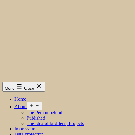
Menu
Close
Home
Open
About
menu
The Person behind
Published
The Idea of bird-lens; Projects
Impressum
Data protection