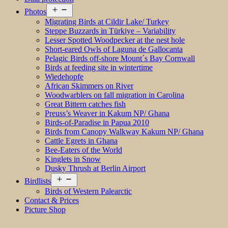
Open
Photos
menu
Migrating Birds at Cildir Lake/ Turkey
Steppe Buzzards in Türkiye – Variability
Lesser Spotted Woodpecker at the nest hole
Short-eared Owls of Laguna de Gallocanta
Pelagic Birds off-shore Mount´s Bay Cornwall
Birds at feeding site in wintertime
Wiedehopfe
African Skimmers on River
Woodwarblers on fall migration in Carolina
Great Bittern catches fish
Preuss’s Weaver in Kakum NP/ Ghana
Birds-of-Paradise in Papua 2010
Birds from Canopy Walkway Kakum NP/ Ghana
Cattle Egrets in Ghana
Bee-Eaters of the World
Kinglets in Snow
Dusky Thrush at Berlin Airport
Open
Birdlists
menu
Birds of Western Palearctic
Contact & Prices
Picture Shop