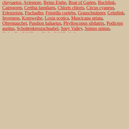
chrysaetos
,
Aviemore
,
Beinn Eighe
,
Boat of Garten
,
Buchfink
,
Cairngorm
,
Certhia familiaris
,
Chloris chloris
,
Circus cyaneus
,
Erlenzeisig
,
Fischadler
,
Fringilla coelebs
,
Grauschnäpper
,
Grünfink
,
Inverness
,
Kornweihe
,
Loxia scotica
,
Muscicapa striata
,
Ohrentaucher
,
Pandion haliaetus
,
Phylloscopus sibilatrix
,
Podiceps
auritus
,
Schottenkreuzschnabel
,
Spey Valley
,
Spinus spinus
,
Steinadler
,
Waldbaumläufer
,
Waldlaubsänger
Search…
Recent Comments
Jonas Kleinschmidt
on
Snow Bunting, a migrating passerine
on Flores/ Azores
Ron Plummer
on
Snow Bunting, a migrating passerine on
Flores/ Azores
Jonas Kleinschmidt
on
Amsel – Männchen füttert Nestling mit
Raupen
Ingrid und Gerd Neuman
on
Amsel – Männchen füttert
Nestling mit Raupen
Jonas Kleinschmidt
on
Albino Austernfischer (Haematopus
ostralegus) in Süd-England
Irene
on
Albino Austernfischer (Haematopus ostralegus) in
Süd-England
Jonas Kleinschmidt
on
Vielfältige Lebensräume auf Rhodos