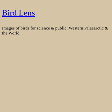
Skip
Bird Lens
to
content
Images of birds for science & public; Western Palaearctic &
the World