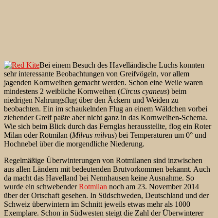
Bei einem Besuch des Havelländische Luchs konnten
sehr interessante Beobachtungen von Greifvögeln, vor allem
jagenden Kornweihen gemacht werden. Schon eine Weile waren
mindestens 2 weibliche Kornweihen (
Circus cyaneus
) beim
niedrigen Nahrungsflug über den Äckern und Weiden zu
beobachten. Ein im schaukelnden Flug an einem Wäldchen vorbei
ziehender Greif paßte aber nicht ganz in das Kornweihen-Schema.
Wie sich beim Blick durch das Fernglas herausstellte, flog ein Roter
Milan oder Rotmilan (
Milvus milvus
) bei Temperaturen um 0° und
Hochnebel über die morgendliche Niederung.
Regelmäßige Überwinterungen von Rotmilanen sind inzwischen
aus allen Ländern mit bedeutenden Brutvorkommen bekannt. Auch
da macht das Havelland bei Nennhausen keine Ausnahme. So
wurde ein schwebender
Rotmilan
noch
am 23. November 2014
über der Ortschaft gesehen. In Südschweden, Deutschland und der
Schweiz überwintern im Schnitt jeweils etwas mehr als 1000
Exemplare. Schon in Südwesten steigt die Zahl der Überwinterer