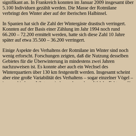
signifikant an. In Frankreich konnten im Januar 2009 insgesamt über
5.100 Individuen gezählt werden. Die Masse der Rotmilane
verbringt den Winter aber auf der iberischen Halbinsel.
In Spanien hat sich die Zahl der Wintergäste drastisch verringert.
Konnten auf der Basis einer Zählung im Jahr 1994 noch rund
66.200 – 72.200 ermittelt werden, hatte sich diese Zahl 10 Jahre
später auf etwa 35.500 – 36.200 verringert.
Einige Aspekte des Verhaltens der Rotmilane im Winter sind noch
wenig erforscht. Forschungen zeigten, daß die Nutzung desselben
Gebietes für die Überwinterung in mindestens zwei Jahren
nachzuweisen ist. Es konnte aber auch ein Wechsel des
Winterquartiers über 130 km festgestellt werden. Insgesamt scheint
aber eine große Variabilität des Verhaltens – sogar einzelner Vögel –
in verschiedenen Winterperioden zu herrschen. Welche Faktoren für
die Auslösung der unterschiedlichen Ereignisse verantwortlich sind,
konnte bisher noch nicht ermittelt werden. Es wird allgemein
angenommen, daß die Zugänglichkeit von Nahrung der
ausschlaggebende Grund für das Abziehen oder Verbleiben der
Rotmilane im Winter ist. Für das aktuelle Jahr der Überwinterung
scheint das zuzutreffen. Ein ähnliches Phänomen war 2007 zu
verzeichnen. Im Sommer 2007 fand eine Massenvermehrung der
Feldmaus (
Microtus arvalis
) statt, sodass im Herbst reichlich
Nahrung zur Verfügung stand. Diese war auch erreichbar, da im