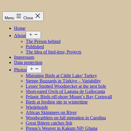
Menu
Close
Home
Open
About
menu
The Person behind
Published
The Idea of bird-lens; Projects
Impressum
Data protection
Open
Photos
menu
Migrating Birds at Cildir Lake/ Turkey
Steppe Buzzards in Türkiye – Variability
Lesser Spotted Woodpecker at the nest hole
Short-eared Owls of Laguna de Gallocanta
Pelagic Birds off-shore Mount´s Bay Cornwall
Birds at feeding site in wintertime
Wiedehopfe
African Skimmers on River
Woodwarblers on fall migration in Carolina
Great Bittern catches fish
Preuss’s Weaver in Kakum NP/ Ghana