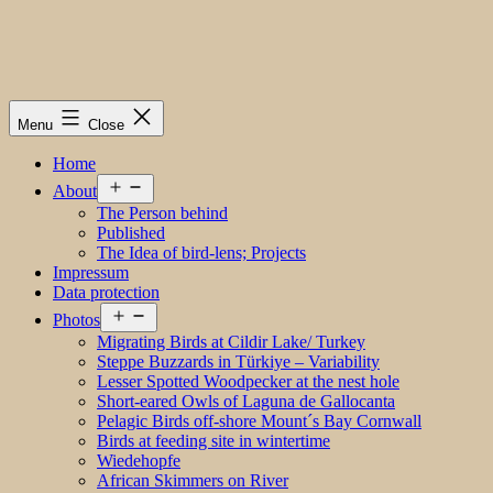
Menu
Close
Home
Open
About
menu
The Person behind
Published
The Idea of bird-lens; Projects
Impressum
Data protection
Open
Photos
menu
Migrating Birds at Cildir Lake/ Turkey
Steppe Buzzards in Türkiye – Variability
Lesser Spotted Woodpecker at the nest hole
Short-eared Owls of Laguna de Gallocanta
Pelagic Birds off-shore Mount´s Bay Cornwall
Birds at feeding site in wintertime
Wiedehopfe
African Skimmers on River