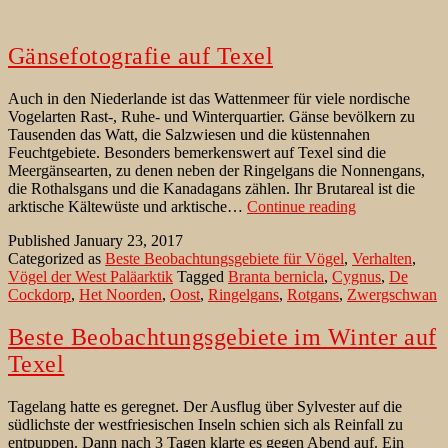
Gänsefotografie auf Texel
Auch in den Niederlande ist das Wattenmeer für viele nordische
Vogelarten Rast-, Ruhe- und Winterquartier. Gänse bevölkern zu
Tausenden das Watt, die Salzwiesen und die küstennahen
Feuchtgebiete. Besonders bemerkenswert auf Texel sind die
Meergänsearten, zu denen neben der Ringelgans die Nonnengans,
die Rothalsgans und die Kanadagans zählen. Ihr Brutareal ist die
Gänsefotograf
arktische Kältewüste und arktische…
Continue reading
auf
Published
January 23, 2017
Texel
Categorized as
Beste Beobachtungsgebiete für Vögel
,
Verhalten
,
Vögel der West Paläarktik
Tagged
Branta bernicla
,
Cygnus
,
De
Cockdorp
,
Het Noorden
,
Oost
,
Ringelgans
,
Rotgans
,
Zwergschwan
Beste Beobachtungsgebiete im Winter auf
Texel
Tagelang hatte es geregnet. Der Ausflug über Sylvester auf die
südlichste der westfriesischen Inseln schien sich als Reinfall zu
entpuppen. Dann nach 3 Tagen klarte es gegen Abend auf. Ein