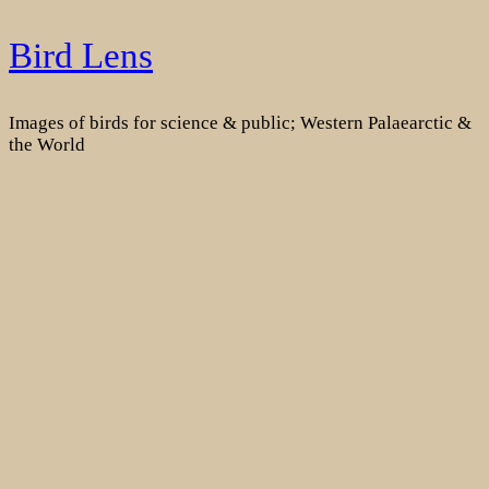
Skip
Bird Lens
to
content
Images of birds for science & public; Western Palaearctic &
the World