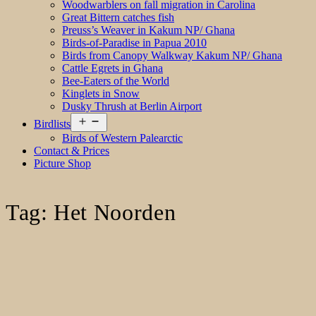
Woodwarblers on fall migration in Carolina
Great Bittern catches fish
Preuss’s Weaver in Kakum NP/ Ghana
Birds-of-Paradise in Papua 2010
Birds from Canopy Walkway Kakum NP/ Ghana
Cattle Egrets in Ghana
Bee-Eaters of the World
Kinglets in Snow
Dusky Thrush at Berlin Airport
Open
Birdlists
menu
Birds of Western Palearctic
Contact & Prices
Picture Shop
Tag:
Het Noorden