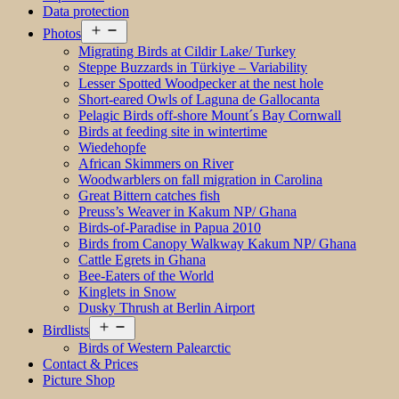
Data protection
Open
Photos
menu
Migrating Birds at Cildir Lake/ Turkey
Steppe Buzzards in Türkiye – Variability
Lesser Spotted Woodpecker at the nest hole
Short-eared Owls of Laguna de Gallocanta
Pelagic Birds off-shore Mount´s Bay Cornwall
Birds at feeding site in wintertime
Wiedehopfe
African Skimmers on River
Woodwarblers on fall migration in Carolina
Great Bittern catches fish
Preuss’s Weaver in Kakum NP/ Ghana
Birds-of-Paradise in Papua 2010
Birds from Canopy Walkway Kakum NP/ Ghana
Cattle Egrets in Ghana
Bee-Eaters of the World
Kinglets in Snow
Dusky Thrush at Berlin Airport
Open
Birdlists
menu
Birds of Western Palearctic
Contact & Prices
Picture Shop