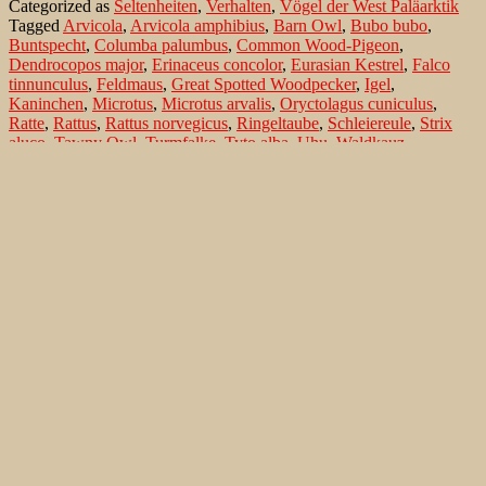
Categorized as
Seltenheiten
,
Verhalten
,
Vögel der West Paläarktik
Tagged
Arvicola
,
Arvicola amphibius
,
Barn Owl
,
Bubo bubo
,
Buntspecht
,
Columba palumbus
,
Common Wood-Pigeon
,
Dendrocopos major
,
Erinaceus concolor
,
Eurasian Kestrel
,
Falco
tinnunculus
,
Feldmaus
,
Great Spotted Woodpecker
,
Igel
,
Kaninchen
,
Microtus
,
Microtus arvalis
,
Oryctolagus cuniculus
,
Ratte
,
Rattus
,
Rattus norvegicus
,
Ringeltaube
,
Schleiereule
,
Strix
aluco
,
Tawny Owl
,
Turmfalke
,
Tyto alba
,
Uhu
,
Waldkauz
,
Wanderratte
,
Wasserschermaus
Search…
Recent Comments
Jonas Kleinschmidt
on
Snow Bunting, a migrating passerine
on Flores/ Azores
Ron Plummer
on
Snow Bunting, a migrating passerine on
Flores/ Azores
Jonas Kleinschmidt
on
Amsel – Männchen füttert Nestling mit
Raupen
Ingrid und Gerd Neuman
on
Amsel – Männchen füttert
Nestling mit Raupen
Jonas Kleinschmidt
on
Albino Austernfischer (Haematopus
ostralegus) in Süd-England
Irene
on
Albino Austernfischer (Haematopus ostralegus) in