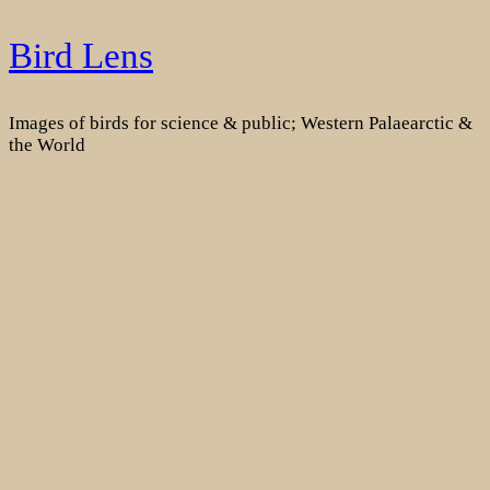
Skip
Bird Lens
to
content
Images of birds for science & public; Western Palaearctic &
the World