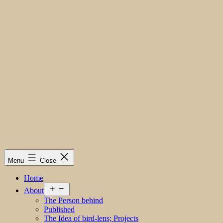
Menu
Close
Home
Open
About
menu
The Person behind
Published
The Idea of bird-lens; Projects