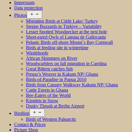
Impressum
Data protection
Open
Photos
menu
Migrating Birds at Cildir Lake/ Turkey
Steppe Buzzards in Türkiye – Variability
Lesser Spotted Woodpecker at the nest hole
Short-eared Owls of Laguna de Gallocanta
Pelagic Birds off-shore Mount´s Bay Cornwall
Birds at feeding site in wintertime
Wiedehopfe
African Skimmers on River
Woodwarblers on fall migration in Carolina
Great Bittern catches fish
Preuss’s Weaver in Kakum NP/ Ghana
Birds-of-Paradise in Papua 2010
Birds from Canopy Walkway Kakum NP/ Ghana
Cattle Egrets in Ghana
Bee-Eaters of the World
Kinglets in Snow
Dusky Thrush at Berlin Airport
Open
Birdlists
menu
Birds of Western Palearctic
Contact & Prices
Picture Shop