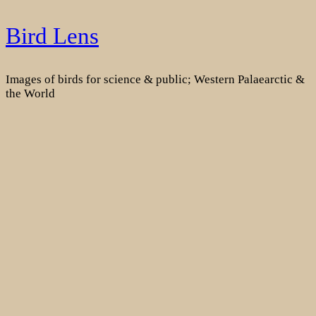
Skip
Bird Lens
to
content
Images of birds for science & public; Western Palaearctic &
the World