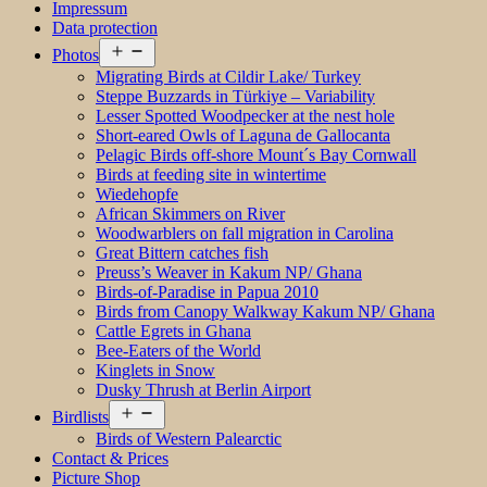
Impressum
Data protection
Open
Photos
menu
Migrating Birds at Cildir Lake/ Turkey
Steppe Buzzards in Türkiye – Variability
Lesser Spotted Woodpecker at the nest hole
Short-eared Owls of Laguna de Gallocanta
Pelagic Birds off-shore Mount´s Bay Cornwall
Birds at feeding site in wintertime
Wiedehopfe
African Skimmers on River
Woodwarblers on fall migration in Carolina
Great Bittern catches fish
Preuss’s Weaver in Kakum NP/ Ghana
Birds-of-Paradise in Papua 2010
Birds from Canopy Walkway Kakum NP/ Ghana
Cattle Egrets in Ghana
Bee-Eaters of the World
Kinglets in Snow
Dusky Thrush at Berlin Airport
Open
Birdlists
menu
Birds of Western Palearctic
Contact & Prices
Picture Shop