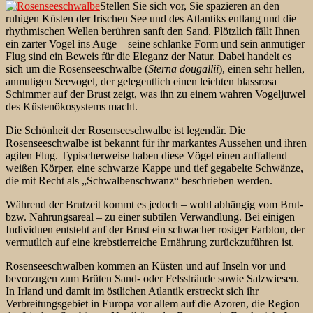
Stellen Sie sich vor, Sie spazieren an den
ruhigen Küsten der Irischen See und des Atlantiks entlang und die
rhythmischen Wellen berühren sanft den Sand. Plötzlich fällt Ihnen
ein zarter Vogel ins Auge – seine schlanke Form und sein anmutiger
Flug sind ein Beweis für die Eleganz der Natur. Dabei handelt es
sich um die Rosenseeschwalbe (
Sterna dougallii
), einen sehr hellen,
anmutigen Seevogel, der gelegentlich einen leichten blassrosa
Schimmer auf der Brust zeigt, was ihn zu einem wahren Vogeljuwel
des Küstenökosystems macht.
Die Schönheit der Rosenseeschwalbe ist legendär. Die
Rosenseeschwalbe ist bekannt für ihr markantes Aussehen und ihren
agilen Flug. Typischerweise haben diese Vögel einen auffallend
weißen Körper, eine schwarze Kappe und tief gegabelte Schwänze,
die mit Recht als „Schwalbenschwanz“ beschrieben werden.
Während der Brutzeit kommt es jedoch – wohl abhängig vom Brut-
bzw. Nahrungsareal – zu einer subtilen Verwandlung. Bei einigen
Individuen entsteht auf der Brust ein schwacher rosiger Farbton, der
vermutlich auf eine krebstierreiche
Ernährung zurückzuführen ist.
Rosenseeschwalben kommen an Küsten und auf Inseln vor und
bevorzugen zum Brüten Sand- oder Felsstrände sowie Salzwiesen.
In Irland und damit im östlichen Atlantik erstreckt sich ihr
Verbreitungsgebiet in Europa vor allem auf die Azoren, die Region