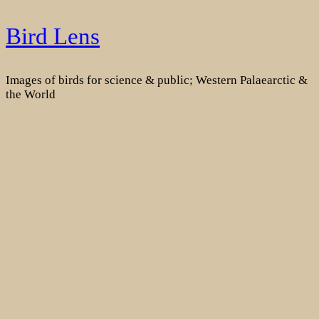
Skip
Bird Lens
to
content
Images of birds for science & public; Western Palaearctic &
the World