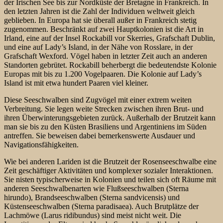
der Irischen See bis zur Nordküste der Bretagne in Frankreich. In
den letzten Jahren ist die Zahl der Individuen weltweit gleich
geblieben. In Europa hat sie überall außer in Frankreich stetig
zugenommen. Beschränkt auf zwei Hauptkolonien ist die Art in
Irland, eine auf der Insel Rockabill vor Skerries, Grafschaft Dublin,
und eine auf Lady’s Island, in der Nähe von Rosslare, in der
Grafschaft Wexford. Vögel haben in letzter Zeit auch an anderen
Standorten gebrütet. Rockabill beherbergt die bedeutendste Kolonie
Europas mit bis zu 1.200 Vogelpaaren. Die Kolonie auf Lady’s
Island ist mit etwa hundert Paaren viel kleiner.
Diese Seeschwalben sind Zugvögel mit einer extrem weiten
Verbreitung. Sie legen weite Strecken zwischen ihren Brut- und
ihren Überwinterungsgebieten zurück. Außerhalb der Brutzeit kann
man sie bis zu den Küsten Brasiliens und Argentiniens im Süden
antreffen. Sie beweisen dabei bemerkenswerte Ausdauer und
Navigationsfähigkeiten.
Wie bei anderen Lariden ist die Brutzeit der Rosenseeschwalbe eine
Zeit geschäftiger Aktivitäten und komplexer sozialer Interaktionen.
Sie nisten typischerweise in Kolonien und teilen sich oft Räume mit
anderen Seeschwalbenarten wie Flußseeschwalben (Sterna
hirundo), Brandseeschwalben (Sterna sandvicensis) und
Küstenseeschwalben (Sterna paradisaea). Auch Brutplätze der
Lachmöwe (Larus ridibundus) sind meist nicht weit. Die