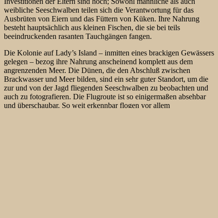
Investitionen der Eltern sind hoch; Sowohl männliche als auch
weibliche Seeschwalben teilen sich die Verantwortung für das
Ausbrüten von Eiern und das Füttern von Küken. Ihre Nahrung
besteht hauptsächlich aus kleinen Fischen, die sie bei teils
beeindruckenden rasanten Tauchgängen fangen.
Die Kolonie auf Lady’s Island – inmitten eines brackigen Gewässers
gelegen – bezog ihre Nahrung anscheinend komplett aus dem
angrenzenden Meer. Die Dünen, die den Abschluß zwischen
Brackwasser und Meer bilden, sind ein sehr guter Standort, um die
zur und von der Jagd fliegenden Seeschwalben zu beobachten und
auch zu fotografieren. Die Flugroute ist so einigermaßen absehbar
und überschaubar. So weit erkennbar flogen vor allem
Rosenseeschwalben und zu einem geringeren Prozentsatz
Brandseeschwalben von der Kolonie zur See hinaus.
Flußseeschwalben und Küstenseeschwalben nutzen dagegen das
Meer deutlich seltener als Nahrungsraum. Die Jagd fand aber auch
bei den Rosenseeschwalben recht nah am Strand statt und konnte
teilweise ebenfalls verfolgt und fotografiert werden.
Aufgenommen wurde die Aufnahmen mit einer Canon EOS R5 und
einem Canon-Objektiv EF 400mm 1:4 DO IS II USM bei
Belichtungszeiten bis 1/1600 sec in der Blendenautomatik. Die
Fähigkeit der Canon EOS R5, sich schnell bewegende Vögel im
Flug zu fotografieren, konnte wieder mal perfekt unter Beweis