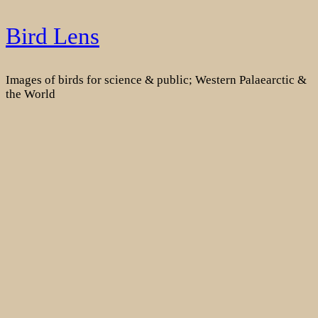
Skip
Bird Lens
to
content
Images of birds for science & public; Western Palaearctic &
the World