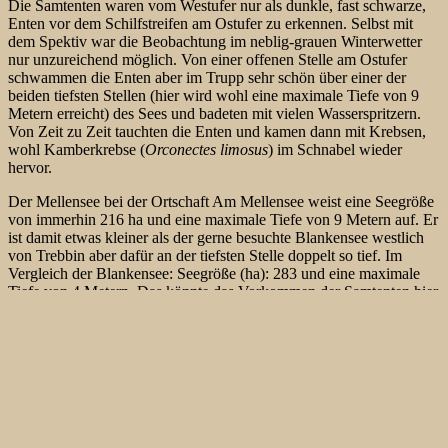
Die Samtenten waren vom Westufer nur als dunkle, fast schwarze,
Enten vor dem Schilfstreifen am Ostufer zu erkennen. Selbst mit
dem Spektiv war die Beobachtung im neblig-grauen Winterwetter
nur unzureichend möglich. Von einer offenen Stelle am Ostufer
schwammen die Enten aber im Trupp sehr schön über einer der
beiden tiefsten Stellen (hier wird wohl eine maximale Tiefe von 9
Metern erreicht) des Sees und badeten mit vielen Wasserspritzern.
Von Zeit zu Zeit tauchten die Enten und kamen dann mit Krebsen,
wohl Kamberkrebse (
Orconectes limosus
) im Schnabel wieder
hervor.
Der Mellensee bei der Ortschaft Am Mellensee weist eine Seegröße
von immerhin 216 ha und eine maximale Tiefe von 9 Metern auf. Er
ist damit etwas kleiner als der gerne besuchte Blankensee westlich
von Trebbin aber dafür an der tiefsten Stelle doppelt so tief. Im
Vergleich der Blankensee: Seegröße (ha): 283 und eine maximale
Tiefe von 4 Metern. Das könnte das Vorkommen der Samtenten hier
ebenso wie die kopfstarken Bestände des Fischjägers, des
Haubentauchers (
Podiceps cristatus
) auf dem Mellensee erklären.
Samtenten sind im Winter immer mal wieder – mit Schwerpunkten
an den Küsten von Nord- und Ostsee – sowie im Osten
Deutschlands zu beobachten. Sie tauchen im Binnenland aber
deutlich häufiger auf, als die eher seltenen
Trauerente (
Melanitta
nigra
), die im abgelaufenen Jahr aber auch mal, u.a. am