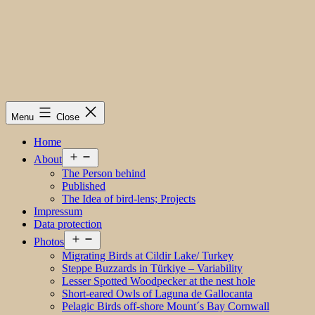
Menu
Close
Home
Open
About
menu
The Person behind
Published
The Idea of bird-lens; Projects
Impressum
Data protection
Open
Photos
menu
Migrating Birds at Cildir Lake/ Turkey
Steppe Buzzards in Türkiye – Variability
Lesser Spotted Woodpecker at the nest hole
Short-eared Owls of Laguna de Gallocanta
Pelagic Birds off-shore Mount´s Bay Cornwall