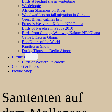
Birds at feeding site in wintertime
Wiedehopfe
African Skimmers on River
Woodwarblers on fall migration in Carolina
Great Bittern catches fish
Preuss’s Weaver in Kakum NP/ Ghana
Birds-of-Paradise in Papua 2010
Birds from Canopy Walkway Kakum NP/ Ghana
Cattle Egrets in Ghana
Bee-Eaters of the World
Kinglets in Snow
Dusky Thrush at Berlin Airport
Open
Birdlists
menu
Birds of Western Palearctic
Contact & Prices
Picture Shop
Samtenten auf