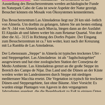
Ausstellung des Besucherzentrums werden archäologische Funde
im Naturpark Cabo de Gata ist sowie Aspekte der Natur gezeigt.
Besucher können ein Mosaik von Ökosystemen kennenlernen.
Das Besucherzentrum Las Almoladeras liegt nur 20 km süd- östlich
von Almería. Um dorthin zu gelangen, fahren Sie am besten
entlang
der N -344 von Almería nach Murcia, biegen dann an der Ausfahrt
El Alquián ab und fahren weiter bis zum Retamar Quartal. Von dort
über die AL- 3115 in Richtung des Dorfes Pujaire. Der Eingang
zum Besucherzentrum ist ca.7 km weiter, kurz nach der Kreuzung
mit La Rambla de Las Amoladeras.
Der Lebensraum „Steppe“ in Almería ist typisches trockenes Ufer -
und Steppengebiet. Las Almoladeras ist als “Jagdschutzgebiet”
ausgewiesen und hat eine zoologischen Station der Consejena de
Medio Ambiente. Las Almoladeras grenzt an die große Steppe im
Bereich des Campo de Nijar. Das Land und die Dünen an der Küste
werden weiter im Landesinneren durch Steppe mit niedrigen
mediterraner Macchia ersetzt. Die Vegetation ist typisch für trockene
Dünen-und Steppengebiete, fast ohne Bäume. Aber Vorsicht: Es
wurden einige Plantagen von Agaven in den vergangenen
Jahrzehnten angelegt, die die Begehbarkeit zu Fuß in einigen Orten
fast unmöglich macht.
Zu den Vögeln lässt sich sagen, dass es eine gute Auswahl an