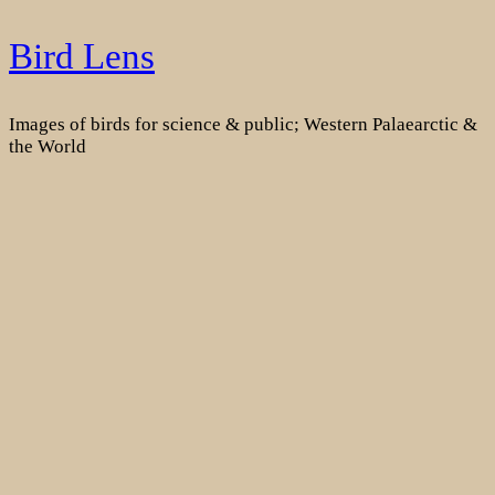
Skip
Bird Lens
to
content
Images of birds for science & public; Western Palaearctic &
the World