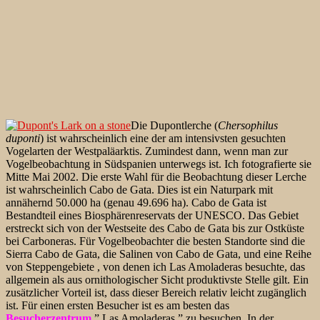
Die Dupontlerche (
Chersophilus
duponti
) ist wahrscheinlich eine der am intensivsten gesuchten
Vogelarten der Westpaläarktis. Zumindest dann, wenn man zur
Vogelbeobachtung in Südspanien unterwegs ist. Ich fotografierte sie
Mitte Mai 2002. Die erste Wahl für die Beobachtung dieser Lerche
ist wahrscheinlich Cabo de Gata. Dies ist ein Naturpark mit
annähernd 50.000 ha (genau 49.696 ha). Cabo de Gata ist
Bestandteil eines Biosphärenreservats der UNESCO. Das Gebiet
erstreckt sich von der Westseite des Cabo de Gata bis zur Ostküste
bei Carboneras. Für Vogelbeobachter die besten Standorte sind die
Sierra Cabo de Gata, die Salinen von Cabo de Gata, und eine Reihe
von Steppengebiete , von denen ich Las Amoladeras besuchte, das
allgemein als aus ornithologischer Sicht produktivste Stelle gilt. Ein
zusätzlicher Vorteil ist, dass dieser Bereich relativ leicht zugänglich
ist. Für einen ersten Besucher ist es am besten das
Besucherzentrum
” Las Amoladeras ” zu besuchen. In der