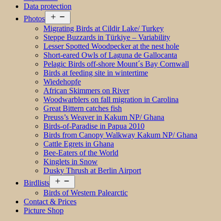
Data protection
Open
Photos
menu
Migrating Birds at Cildir Lake/ Turkey
Steppe Buzzards in Türkiye – Variability
Lesser Spotted Woodpecker at the nest hole
Short-eared Owls of Laguna de Gallocanta
Pelagic Birds off-shore Mount´s Bay Cornwall
Birds at feeding site in wintertime
Wiedehopfe
African Skimmers on River
Woodwarblers on fall migration in Carolina
Great Bittern catches fish
Preuss’s Weaver in Kakum NP/ Ghana
Birds-of-Paradise in Papua 2010
Birds from Canopy Walkway Kakum NP/ Ghana
Cattle Egrets in Ghana
Bee-Eaters of the World
Kinglets in Snow
Dusky Thrush at Berlin Airport
Open
Birdlists
menu
Birds of Western Palearctic
Contact & Prices
Picture Shop