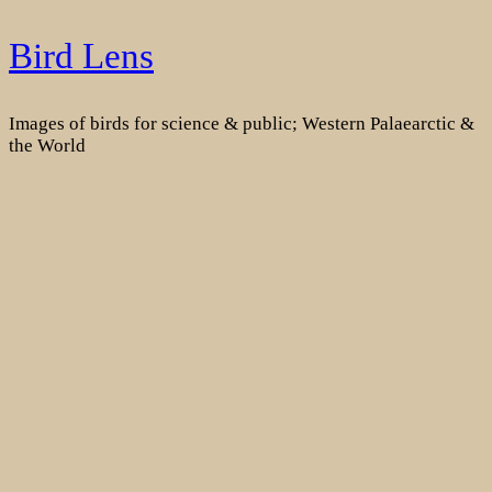
Skip
Bird Lens
to
content
Images of birds for science & public; Western Palaearctic &
the World