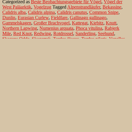
Categorized as
Beste Beobachtungsgebiete für Vögel
,
Vögel der
West Paläarktik
,
Vogelzug
Tagged
Alpenstrandläufer
,
Bekassine
,
Calidris alba
,
Calidris alpina
,
Calidris canutus
,
Common Snipe
,
Dunlin
,
Eurasian Curlew
,
Fieldfare
,
Gallinago gallinago
,
Gammelskagen
,
Großer Brachvogel
,
Kattegat
,
Kiebitz
,
Knutt
,
Northern Lapwing
,
Numenius arquata
,
Phoca vitulina
,
Rabjerk
Mile
,
Red Knot
,
Redwing
,
Rotdrossel
,
Sanderling
,
Seehund
,
Skagens Odde
,
Skagerrak
,
Turdus iliacus
,
Turdus pilaris
,
Vanellus
vanellus
,
Vendsyssel
,
Wacholderdrossel
Search…
Recent Comments
Jonas Kleinschmidt
on
Snow Bunting, a migrating passerine
on Flores/ Azores
Ron Plummer
on
Snow Bunting, a migrating passerine on
Flores/ Azores
Jonas Kleinschmidt
on
Amsel – Männchen füttert Nestling mit
Raupen
Ingrid und Gerd Neuman
on
Amsel – Männchen füttert
Nestling mit Raupen
Jonas Kleinschmidt
on
Albino Austernfischer (Haematopus
ostralegus) in Süd-England
Irene
on
Albino Austernfischer (Haematopus ostralegus) in