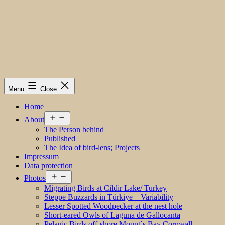
Menu
Close
Home
Open
About
menu
The Person behind
Published
The Idea of bird-lens; Projects
Impressum
Data protection
Open
Photos
menu
Migrating Birds at Cildir Lake/ Turkey
Steppe Buzzards in Türkiye – Variability
Lesser Spotted Woodpecker at the nest hole
Short-eared Owls of Laguna de Gallocanta
Pelagic Birds off-shore Mount´s Bay Cornwall