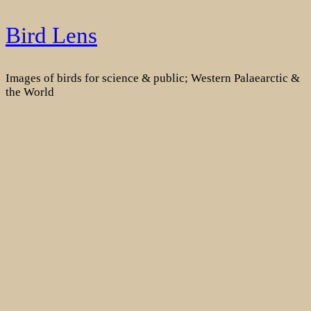
Skip
Bird Lens
to
content
Images of birds for science & public; Western Palaearctic &
the World