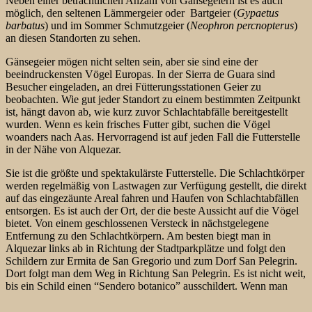
Neben einer beträchtlichen Anzahl von Gänsegeiern ist es auch
möglich, den seltenen Lämmergeier oder Bartgeier (
Gypaetus
barbatus
) und im Sommer Schmutzgeier (
Neophron percnopterus
)
an diesen Standorten zu sehen.
Gänsegeier mögen nicht selten sein, aber sie sind eine der
beeindruckensten Vögel Europas. In der Sierra de Guara sind
Besucher eingeladen, an drei Fütterungsstationen Geier zu
beobachten. Wie gut jeder Standort zu einem bestimmten Zeitpunkt
ist, hängt davon ab, wie kurz zuvor Schlachtabfälle bereitgestellt
wurden. Wenn es kein frisches Futter gibt, suchen die Vögel
woanders nach Aas. Hervorragend ist auf jeden Fall die Futterstelle
in der Nähe von Alquezar.
Sie ist die größte und spektakulärste Futterstelle. Die Schlachtkörper
werden regelmäßig von Lastwagen zur Verfügung gestellt, die direkt
auf das eingezäunte Areal fahren und Haufen von Schlachtabfällen
entsorgen. Es ist auch der Ort, der die beste
Aussicht auf die Vögel
bietet. Von einem geschlossenen Versteck in nächstgelegene
Entfernung zu den Schlachtkörpern. Am besten biegt man in
Alquezar links ab in Richtung der Stadtparkplätze und folgt den
Schildern zur Ermita de San Gregorio und zum Dorf San Pelegrin.
Dort folgt man dem Weg in Richtung San Pelegrin. Es ist nicht weit,
bis ein Schild einen “Sendero botanico” ausschildert. Wenn man
hier entlang geht, sieht man bald das Versteck neben dem
Wanderweg. Wenn man es nicht auf Anhieb findet, sollte man