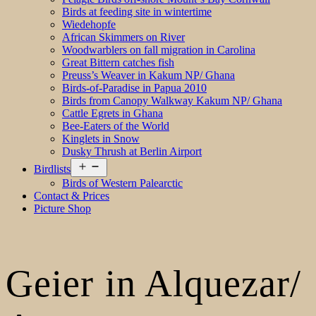
Birds at feeding site in wintertime
Wiedehopfe
African Skimmers on River
Woodwarblers on fall migration in Carolina
Great Bittern catches fish
Preuss’s Weaver in Kakum NP/ Ghana
Birds-of-Paradise in Papua 2010
Birds from Canopy Walkway Kakum NP/ Ghana
Cattle Egrets in Ghana
Bee-Eaters of the World
Kinglets in Snow
Dusky Thrush at Berlin Airport
Open
Birdlists
menu
Birds of Western Palearctic
Contact & Prices
Picture Shop
Geier in Alquezar/