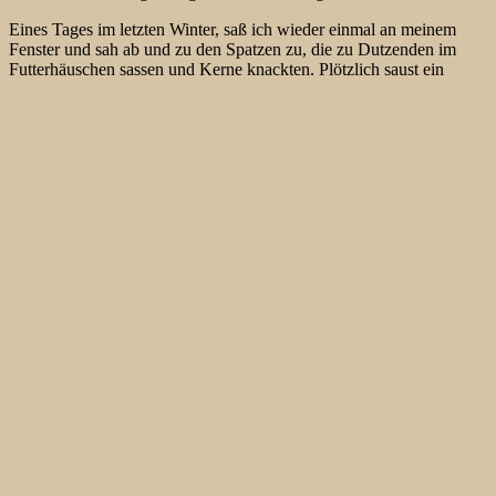
Eines Tages im letzten Winter, saß ich wieder einmal an meinem
Fenster und sah ab und zu den Spatzen zu, die zu Dutzenden im
Futterhäuschen sassen und Kerne knackten. Plötzlich saust ein
brauner Schatten vor dem Küchenfenster am Flieder entlang. Zuerst
denke ich an eine optische Täuschung. Dann aber kommt wieder
etwas Bräunliches hinter den Buxbaum-Hecken (
Buxus sp
.)
hervorgeflogen, umkreist einige Male einen Buxbaum und auch das
Futterhäuschen und landet schließlich auf einem Dreibock, der die
Verankerung eines jungen Apfelbäumchens unterstützen soll. Es ist
ein Sperbermännchen das auf dem Querbalken sitzt. Obwohl das
Küchenfenster nur 4 Meter entfernt ist, gönnt sich der Sperber
erstmal eine Rast. Die Singvögel hat er verscheucht. Aber richtig
Interesse hatte er wohl auch nicht.
Eines Tages sitze ich wieder einmal an meinem Fenster. Plötzlich
stieben die Singvögel wieder auseinander. Alle verschwinden bis auf
einen. Es ist ein Haussperling. Der liegt mit dem Rücken auf dem
Dreibock und kämpft um sein Leben. Wieder ein Sperbermännchen.
Es steht mit beiden Fängen auf ihm und drückt ihm mit knetenden
Bewegungen seine dolchartigen Krallen in die Brust. Ein
bemerkenswerter Kontrast: Der kleine Greifvogel mit den
schwefelgelben Augen und der rötlich überhauchten Brust bei
diesem Massaker anzusehen. Nach wenigen Sekunden ist der
Haussperling tot. Der Sperber fliegt mit seiner Beute über die