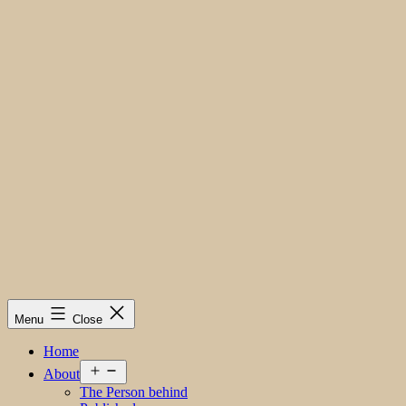
Menu
Close
Home
Open
About
menu
The Person behind