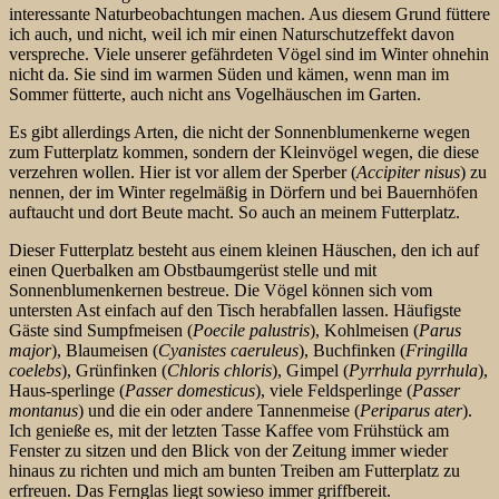
interessante Naturbeobachtungen machen. Aus diesem Grund füttere
ich auch, und nicht, weil ich mir einen Naturschutzeffekt davon
verspreche. Viele unserer gefährdeten Vögel sind im Winter ohnehin
nicht da. Sie sind im warmen Süden und kämen, wenn man im
Sommer fütterte, auch nicht ans Vogelhäuschen im Garten.
Es gibt allerdings Arten, die nicht der Sonnenblumenkerne wegen
zum Futterplatz kommen, sondern der Kleinvögel wegen, die diese
verzehren wollen. Hier ist vor allem der Sperber (
Accipiter nisus
) zu
nennen, der im Winter regelmäßig in Dörfern und bei Bauernhöfen
auftaucht und dort Beute macht. So auch an meinem Futterplatz.
Dieser Futterplatz besteht aus einem kleinen Häuschen, den ich auf
einen Querbalken am Obstbaumgerüst stelle und mit
Sonnenblumenkernen bestreue. Die Vögel können sich vom
untersten Ast einfach auf den Tisch herabfallen lassen. Häufigste
Gäste sind Sumpfmeisen (
Poecile palustris
), Kohlmeisen (
Parus
major
), Blaumeisen (
Cyanistes caeruleus
), Buchfinken (
Fringilla
coelebs
), Grünfinken (
Chloris chloris
), Gimpel (
Pyrrhula pyrrhula
),
Haus-sperlinge (
Passer domesticus
), viele Feldsperlinge (
Passer
montanus
)
und die ein oder andere Tannenmeise (
Periparus ater
).
Ich genieße es, mit der letzten Tasse Kaffee vom Frühstück am
Fenster zu sitzen und den Blick von der Zeitung immer wieder
hinaus zu richten und mich am bunten Treiben am Futterplatz zu
erfreuen. Das Fernglas liegt sowieso immer griffbereit.