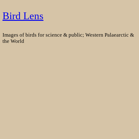
Skip
Bird Lens
to
content
Images of birds for science & public; Western Palaearctic &
the World