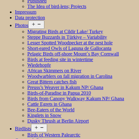
Published
The Idea of bird-lens; Projects
Impressum
Data protection
Open
Photos
menu
Migrating Birds at Cildir Lake/ Turkey
Steppe Buzzards in Türkiye – Variability
Lesser Spotted Woodpecker at the nest hole
Short-eared Owls of Laguna de Gallocanta
Pelagic Birds off-shore Mount´s Bay Cornwall
Birds at feeding site in wintertime
Wiedehopfe
African Skimmers on River
Woodwarblers on fall migration in Carolina
Great Bittern catches fish
Preuss’s Weaver in Kakum NP/ Ghana
Birds-of-Paradise in Papua 2010
Birds from Canopy Walkway Kakum NP/ Ghana
Cattle Egrets in Ghana
Bee-Eaters of the World
Kinglets in Snow
Dusky Thrush at Berlin Airport
Open
Birdlists
menu
Birds of Western Palearctic