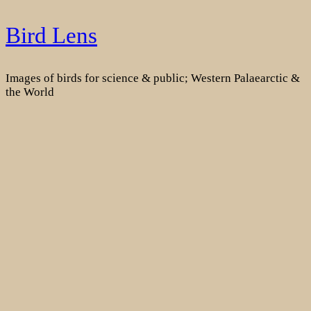
Skip
Bird Lens
to
content
Images of birds for science & public; Western Palaearctic &
the World