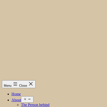
Menu
Close
Home
Open
About
menu
The Person behind