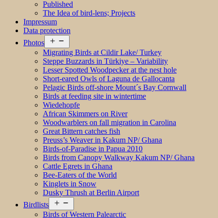
Published
The Idea of bird-lens; Projects
Impressum
Data protection
Open
Photos
menu
Migrating Birds at Cildir Lake/ Turkey
Steppe Buzzards in Türkiye – Variability
Lesser Spotted Woodpecker at the nest hole
Short-eared Owls of Laguna de Gallocanta
Pelagic Birds off-shore Mount´s Bay Cornwall
Birds at feeding site in wintertime
Wiedehopfe
African Skimmers on River
Woodwarblers on fall migration in Carolina
Great Bittern catches fish
Preuss’s Weaver in Kakum NP/ Ghana
Birds-of-Paradise in Papua 2010
Birds from Canopy Walkway Kakum NP/ Ghana
Cattle Egrets in Ghana
Bee-Eaters of the World
Kinglets in Snow
Dusky Thrush at Berlin Airport
Open
Birdlists
menu
Birds of Western Palearctic