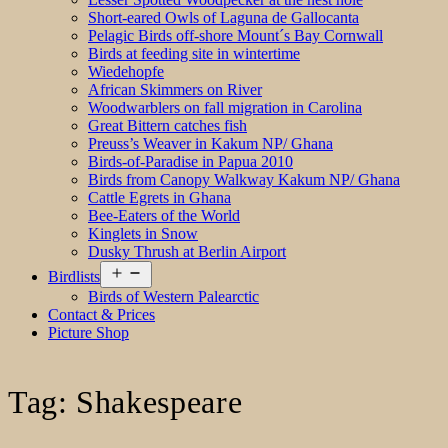
Short-eared Owls of Laguna de Gallocanta
Pelagic Birds off-shore Mount´s Bay Cornwall
Birds at feeding site in wintertime
Wiedehopfe
African Skimmers on River
Woodwarblers on fall migration in Carolina
Great Bittern catches fish
Preuss’s Weaver in Kakum NP/ Ghana
Birds-of-Paradise in Papua 2010
Birds from Canopy Walkway Kakum NP/ Ghana
Cattle Egrets in Ghana
Bee-Eaters of the World
Kinglets in Snow
Dusky Thrush at Berlin Airport
Open
Birdlists
menu
Birds of Western Palearctic
Contact & Prices
Picture Shop
Tag:
Shakespeare