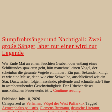
Sumpfrohrsänger und Nachtigall: Zwei
große Sänger, aber nur einer wird zur
Legende
Wer Ende Mai an einem feuchten Graben oder entlang eines
Schilfrandes spazieren geht, hört manchmal einen Vogel, der
scheinbar die gesamte Vogelwelt imitiert. Ein paar Sekunden klingt
er wie eine Meise, dann wie eine Schwalbe, anschließend wie ein
Star. Dazwischen folgen rasselnde, pfeifende und schnatternde Töne
in atemberaubender Geschwindigkeit. Der Urheber dieses
Sumpfrohrsänger
musikalischen Feuerwerks ist…
Continue reading
und
Published
July 10, 2026
Nachtigall:
Categorized as
Verhalten
,
Vögel der West Paläarktik
Tagged
Zwei
Acrocephalus palustris
,
Clemens Brentano
,
deutsche Literatur
,
große