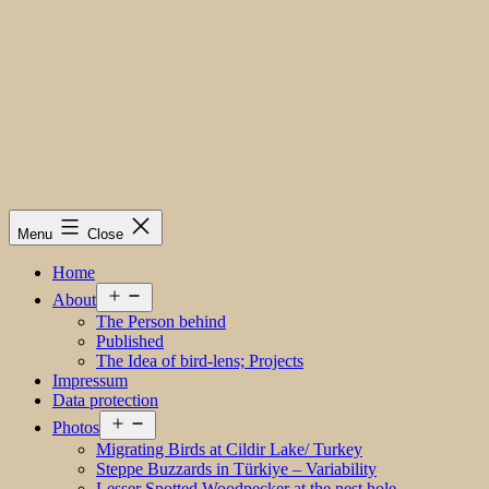
Menu
Close
Home
Open
About
menu
The Person behind
Published
The Idea of bird-lens; Projects
Impressum
Data protection
Open
Photos
menu
Migrating Birds at Cildir Lake/ Turkey
Steppe Buzzards in Türkiye – Variability
Lesser Spotted Woodpecker at the nest hole