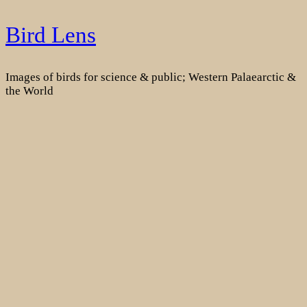
Skip
Bird Lens
to
content
Images of birds for science & public; Western Palaearctic &
the World