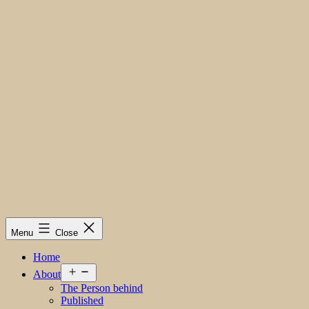
Menu
Close
Home
Open
About
menu
The Person behind
Published