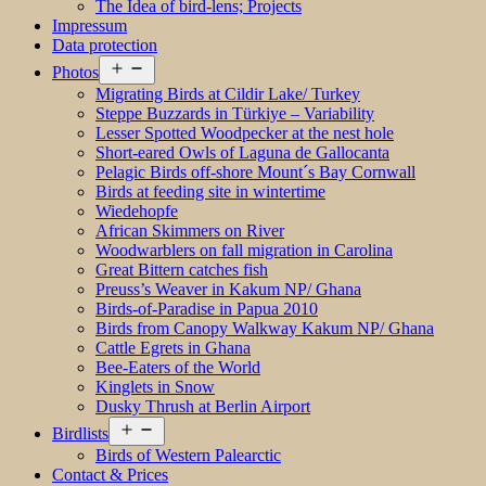
The Idea of bird-lens; Projects
Impressum
Data protection
Open
Photos
menu
Migrating Birds at Cildir Lake/ Turkey
Steppe Buzzards in Türkiye – Variability
Lesser Spotted Woodpecker at the nest hole
Short-eared Owls of Laguna de Gallocanta
Pelagic Birds off-shore Mount´s Bay Cornwall
Birds at feeding site in wintertime
Wiedehopfe
African Skimmers on River
Woodwarblers on fall migration in Carolina
Great Bittern catches fish
Preuss’s Weaver in Kakum NP/ Ghana
Birds-of-Paradise in Papua 2010
Birds from Canopy Walkway Kakum NP/ Ghana
Cattle Egrets in Ghana
Bee-Eaters of the World
Kinglets in Snow
Dusky Thrush at Berlin Airport
Open
Birdlists
menu
Birds of Western Palearctic
Contact & Prices