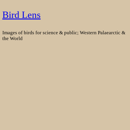
Skip
Bird Lens
to
content
Images of birds for science & public; Western Palaearctic &
the World