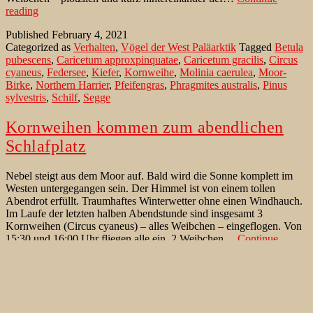
Kornweihen:
reading
Aufbruch
Published
February 4, 2021
vom
Categorized as
Verhalten
,
Vögel der West Paläarktik
Tagged
Betula
Schlafplatz
pubescens
,
Caricetum approxpinquatae
,
Caricetum gracilis
,
Circus
cyaneus
,
Federsee
,
Kiefer
,
Kornweihe
,
Molinia caerulea
,
Moor-
Birke
,
Northern Harrier
,
Pfeifengras
,
Phragmites australis
,
Pinus
sylvestris
,
Schilf
,
Segge
Kornweihen kommen zum abendlichen
Schlafplatz
Nebel steigt aus dem Moor auf. Bald wird die Sonne komplett im
Westen untergegangen sein. Der Himmel ist von einem tollen
Abendrot erfüllt. Traumhaftes Winterwetter ohne einen Windhauch.
Im Laufe der letzten halben Abendstunde sind insgesamt 3
Kornweihen (Circus cyaneus) – alles Weibchen – eingeflogen. Von
15:30 und 16:00 Uhr fliegen alle ein. 2 Weibchen…
Continue
Kornweihen
reading
kommen
Published
January 18, 2021
zum
Categorized as
Verhalten
,
Vögel der West Paläarktik
Tagged
abendlichen
Andromeda polifolia
,
Betula pubescens
,
Circus cyaneus
,
Schlafplatz
Eriophorum vaginatum
,
Gewöhnliche Moosbeere
,
Kiefer
,