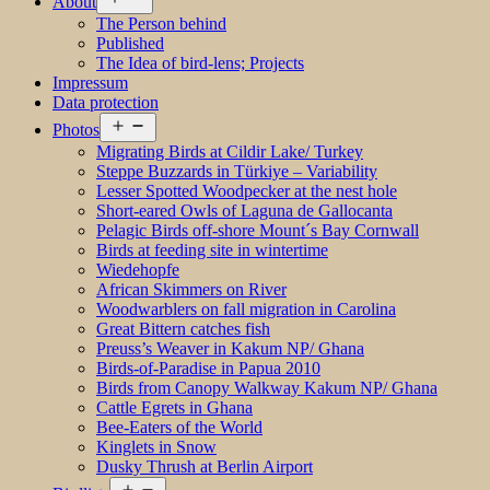
About
menu
The Person behind
Published
The Idea of bird-lens; Projects
Impressum
Data protection
Open
Photos
menu
Migrating Birds at Cildir Lake/ Turkey
Steppe Buzzards in Türkiye – Variability
Lesser Spotted Woodpecker at the nest hole
Short-eared Owls of Laguna de Gallocanta
Pelagic Birds off-shore Mount´s Bay Cornwall
Birds at feeding site in wintertime
Wiedehopfe
African Skimmers on River
Woodwarblers on fall migration in Carolina
Great Bittern catches fish
Preuss’s Weaver in Kakum NP/ Ghana
Birds-of-Paradise in Papua 2010
Birds from Canopy Walkway Kakum NP/ Ghana
Cattle Egrets in Ghana
Bee-Eaters of the World
Kinglets in Snow
Dusky Thrush at Berlin Airport
Open