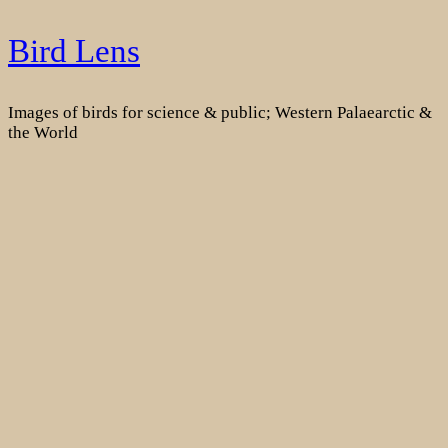
Skip
Bird Lens
to
content
Images of birds for science & public; Western Palaearctic &
the World