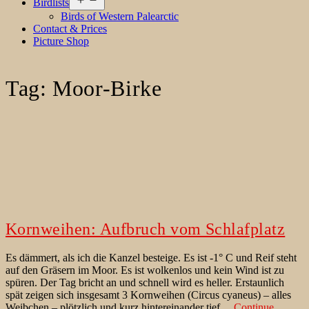
Birdlists
menu
Birds of Western Palearctic
Contact & Prices
Picture Shop
Tag:
Moor-Birke
Kornweihen: Aufbruch vom Schlafplatz
Es dämmert, als ich die Kanzel besteige. Es ist -1° C und Reif steht
auf den Gräsern im Moor. Es ist wolkenlos und kein Wind ist zu
spüren. Der Tag bricht an und schnell wird es heller. Erstaunlich
spät zeigen sich insgesamt 3 Kornweihen (Circus cyaneus) – alles
Weibchen – plötzlich und kurz hintereinander tief…
Continue