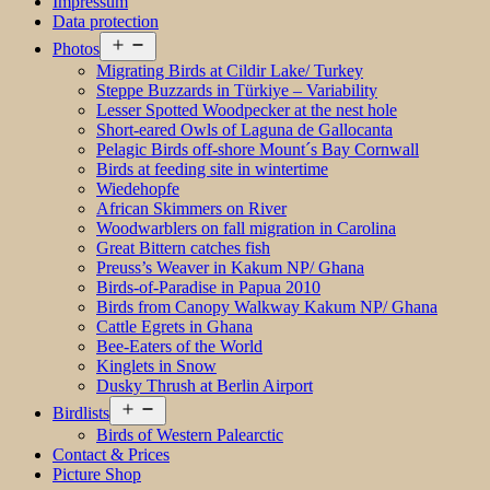
Impressum
Data protection
Open
Photos
menu
Migrating Birds at Cildir Lake/ Turkey
Steppe Buzzards in Türkiye – Variability
Lesser Spotted Woodpecker at the nest hole
Short-eared Owls of Laguna de Gallocanta
Pelagic Birds off-shore Mount´s Bay Cornwall
Birds at feeding site in wintertime
Wiedehopfe
African Skimmers on River
Woodwarblers on fall migration in Carolina
Great Bittern catches fish
Preuss’s Weaver in Kakum NP/ Ghana
Birds-of-Paradise in Papua 2010
Birds from Canopy Walkway Kakum NP/ Ghana
Cattle Egrets in Ghana
Bee-Eaters of the World
Kinglets in Snow
Dusky Thrush at Berlin Airport
Open
Birdlists
menu
Birds of Western Palearctic
Contact & Prices
Picture Shop