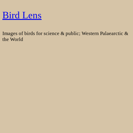
Skip
Bird Lens
to
content
Images of birds for science & public; Western Palaearctic &
the World