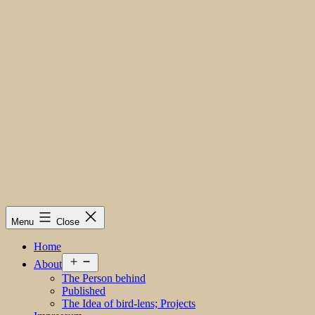
Menu
Close
Home
Open
About
menu
The Person behind
Published
The Idea of bird-lens; Projects