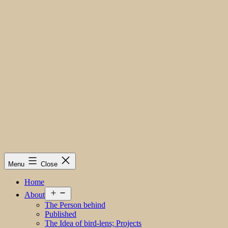
Menu
Close
Home
Open
About
menu
The Person behind
Published
The Idea of bird-lens; Projects