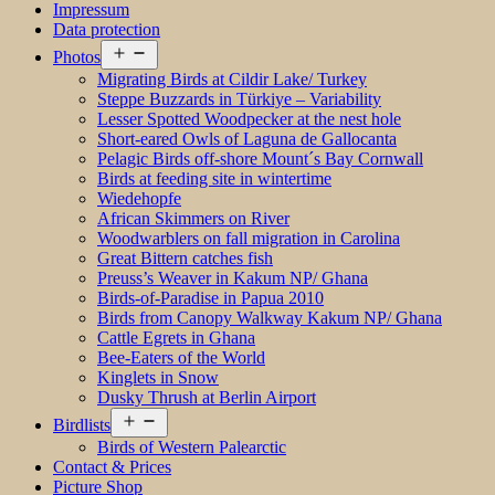
Impressum
Data protection
Open
Photos
menu
Migrating Birds at Cildir Lake/ Turkey
Steppe Buzzards in Türkiye – Variability
Lesser Spotted Woodpecker at the nest hole
Short-eared Owls of Laguna de Gallocanta
Pelagic Birds off-shore Mount´s Bay Cornwall
Birds at feeding site in wintertime
Wiedehopfe
African Skimmers on River
Woodwarblers on fall migration in Carolina
Great Bittern catches fish
Preuss’s Weaver in Kakum NP/ Ghana
Birds-of-Paradise in Papua 2010
Birds from Canopy Walkway Kakum NP/ Ghana
Cattle Egrets in Ghana
Bee-Eaters of the World
Kinglets in Snow
Dusky Thrush at Berlin Airport
Open
Birdlists
menu
Birds of Western Palearctic
Contact & Prices
Picture Shop