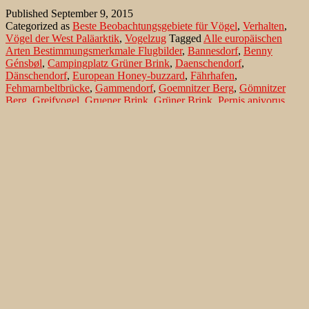
über
Published
September 9, 2015
Fehmarn
Categorized as
Beste Beobachtungsgebiete für Vögel
,
Verhalten
,
Vögel der West Paläarktik
,
Vogelzug
Tagged
Alle europäischen
Arten Bestimmungsmerkmale Flugbilder
,
Bannesdorf
,
Benny
Génsbøl
,
Campingplatz Grüner Brink
,
Daenschendorf
,
Dänschendorf
,
European Honey-buzzard
,
Fährhafen
,
Fehmarnbeltbrücke
,
Gammendorf
,
Goemnitzer Berg
,
Gömnitzer
Berg
,
Greifvogel
,
Gruener Brink
,
Grüner Brink
,
Pernis apivorus
,
Petersdorf
,
Puttgarden Klausdorf
,
Wallnau
,
Walther Thiede
,
Wespenbussard
Search…
Recent Comments
Jonas Kleinschmidt
on
Snow Bunting, a migrating passerine
on Flores/ Azores
Ron Plummer
on
Snow Bunting, a migrating passerine on
Flores/ Azores
Jonas Kleinschmidt
on
Amsel – Männchen füttert Nestling mit
Raupen
Ingrid und Gerd Neuman
on
Amsel – Männchen füttert
Nestling mit Raupen
Jonas Kleinschmidt
on
Albino Austernfischer (Haematopus