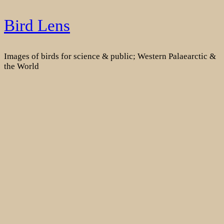
Skip
Bird Lens
to
content
Images of birds for science & public; Western Palaearctic &
the World