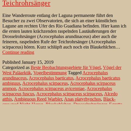
Teichrohrsänger
Eine Wanderroute entlang der Laguna permanente führt den
Besucher zu zwei Observatorien, die sich an einer künstlichen
Lagune am rechten Ufer des Rio Guadiana befinden. Hier kann ich
die ersten lauten krächzenden raspelnden Lautäußerungen der
Drosselrohrsänger (Acrocephalus arundinaceus) aber auch die
feineren, raspelnden Rufe der Teichrohrsänger (Acrocephalus
scirpaceus) hören. Kurz schlüpft auch noch ein Blaukehlchen…
Spanische
Continue reading
Teichrohrsänger
Published
January 15, 2019
sind
Categorized as
Beste Beobachtungsgebiete für Vögel
,
Vögel der
keine
West Paläarktik
,
Vogelbestimmung
Tagged
Acrocephalus
Teichrohrsänger
arundinaceus
,
Acrocephalus baeticatus
,
Acrocephalus baeticatus
ambiguus
,
Acrocephalus scirpaceus
,
Acrocephalus scirpaceus
ammon
,
Acrocephalus scirpaceus avicenniae
,
Acrocephalus
scirpaceus fuscus
,
Acrocephalus scirpaceus scirpaceus
,
Alcedo
atthis
,
Ambiguous Reed Warbler
,
Anas platyrhynchos
,
Black-
crowned Night-Heron
,
Blaukehlchen
,
Drosselrohrsänger
,
Egretta
garzetta
,
Eisvogel
,
Fischotter
,
Flughuhn
,
Galerida cristata
,
Gartenrohrsänger
,
Haubenlerche
,
Haubentaucher
,
Ixobrychus
minutus
,
Kalanderlerche
,
Kormoran
,
Laguna permanente
,
Luscinia
megarhinchos
,
Luscinia svecica
,
Lutra lutra
,
Mangrove Reed
Warbler
,
Mangroverohrsänger
,
Marokkanischer Rohrsänger
,