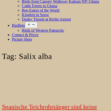
Birds from Canopy Walkway Kakum NP/ Ghana
Cattle Egrets in Ghana
Bee-Eaters of the World
Kinglets in Snow
Dusky Thrush at Berlin Airport
Open
Birdlists
menu
Birds of Western Palearctic
Contact & Prices
Picture Shop
Tag:
Salix alba
Spanische Teichrohrsänger sind keine