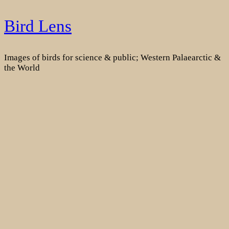
Skip
Bird Lens
to
content
Images of birds for science & public; Western Palaearctic &
the World