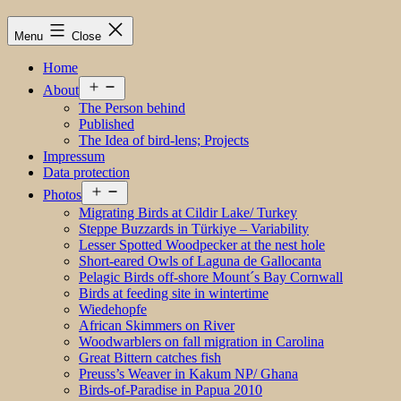
Menu
Close
Home
Open
About
menu
The Person behind
Published
The Idea of bird-lens; Projects
Impressum
Data protection
Open
Photos
menu
Migrating Birds at Cildir Lake/ Turkey
Steppe Buzzards in Türkiye – Variability
Lesser Spotted Woodpecker at the nest hole
Short-eared Owls of Laguna de Gallocanta
Pelagic Birds off-shore Mount´s Bay Cornwall
Birds at feeding site in wintertime
Wiedehopfe
African Skimmers on River
Woodwarblers on fall migration in Carolina
Great Bittern catches fish
Preuss’s Weaver in Kakum NP/ Ghana
Birds-of-Paradise in Papua 2010