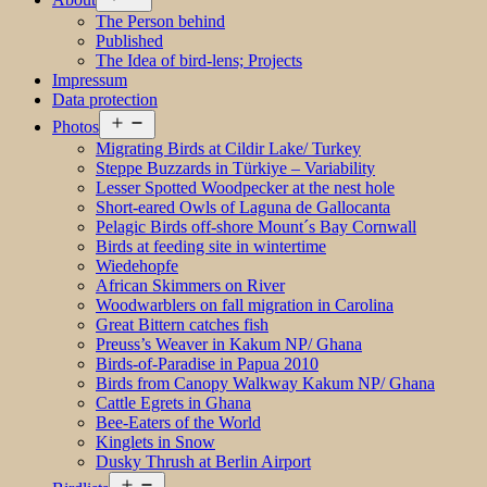
menu
The Person behind
Published
The Idea of bird-lens; Projects
Impressum
Data protection
Open
Photos
menu
Migrating Birds at Cildir Lake/ Turkey
Steppe Buzzards in Türkiye – Variability
Lesser Spotted Woodpecker at the nest hole
Short-eared Owls of Laguna de Gallocanta
Pelagic Birds off-shore Mount´s Bay Cornwall
Birds at feeding site in wintertime
Wiedehopfe
African Skimmers on River
Woodwarblers on fall migration in Carolina
Great Bittern catches fish
Preuss’s Weaver in Kakum NP/ Ghana
Birds-of-Paradise in Papua 2010
Birds from Canopy Walkway Kakum NP/ Ghana
Cattle Egrets in Ghana
Bee-Eaters of the World
Kinglets in Snow
Dusky Thrush at Berlin Airport
Open