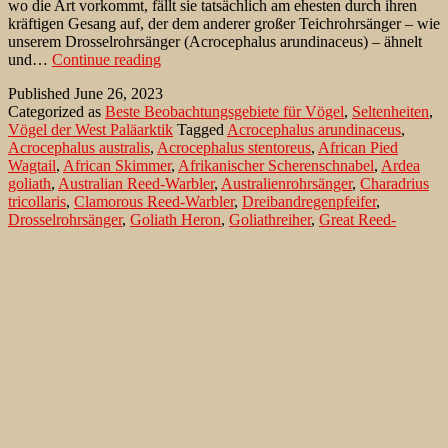
wo die Art vorkommt, fällt sie tatsächlich am ehesten durch ihren
kräftigen Gesang auf, der dem anderer großer Teichrohrsänger – wie
unserem Drosselrohrsänger (Acrocephalus arundinaceus) – ähnelt
Stentorrohrsänger
und…
Continue reading
am
Published
June 26, 2023
Nasser-
Categorized as
Beste Beobachtungsgebiete für Vögel
,
Seltenheiten
,
Stausse
Vögel der West Paläarktik
Tagged
Acrocephalus arundinaceus
,
in
Acrocephalus australis
,
Acrocephalus stentoreus
,
African Pied
Südägypten
Wagtail
,
African Skimmer
,
Afrikanischer Scherenschnabel
,
Ardea
goliath
,
Australian Reed-Warbler
,
Australienrohrsänger
,
Charadrius
tricollaris
,
Clamorous Reed-Warbler
,
Dreibandregenpfeifer
,
Drosselrohrsänger
,
Goliath Heron
,
Goliathreiher
,
Great Reed-
Warbler
,
Gull-billed Tern
,
IBA
,
Indian Reed-warbler
,
Lachseeschwalbe
,
Little Tern
,
meridionalis
,
Motacilla aguimp
,
Mycteria ibis
,
Nasser-Stausee
,
Nimmersatt
,
Rynchops flavirostris
,
Stentorrohrsänger
,
Sterna albifrons
,
Sterna nilotica
,
Südägypten
,
Three -banded Plover
,
Witwenstelze
,
Yellow-billed Stork
,
Zwergseeschwalbe
Search…
Recent Comments
Jonas Kleinschmidt
on
Snow Bunting, a migrating passerine