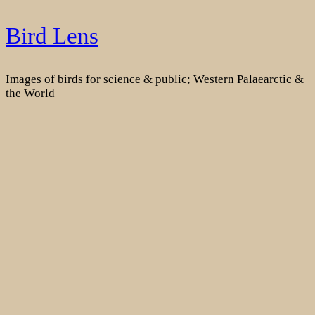
Skip
Bird Lens
to
content
Images of birds for science & public; Western Palaearctic &
the World