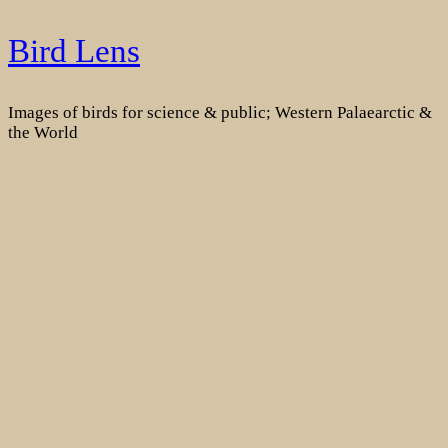
Skip
Bird Lens
to
content
Images of birds for science & public; Western Palaearctic &
the World