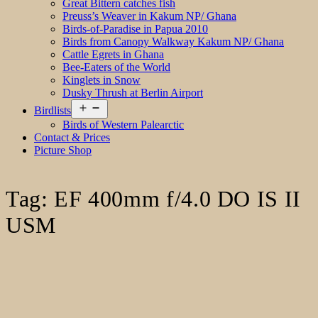
Great Bittern catches fish
Preuss’s Weaver in Kakum NP/ Ghana
Birds-of-Paradise in Papua 2010
Birds from Canopy Walkway Kakum NP/ Ghana
Cattle Egrets in Ghana
Bee-Eaters of the World
Kinglets in Snow
Dusky Thrush at Berlin Airport
Open
Birdlists
menu
Birds of Western Palearctic
Contact & Prices
Picture Shop
Tag:
EF 400mm f/4.0 DO IS II
USM