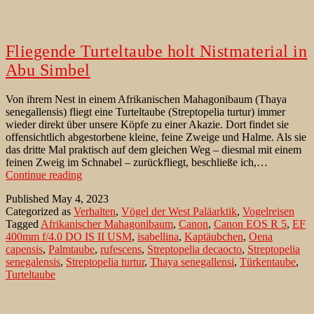
Fliegende Turteltaube holt Nistmaterial in
Abu Simbel
Von ihrem Nest in einem Afrikanischen Mahagonibaum (Thaya
senegallensis) fliegt eine Turteltaube (Streptopelia turtur) immer
wieder direkt über unsere Köpfe zu einer Akazie. Dort findet sie
offensichtlich abgestorbene kleine, feine Zweige und Halme. Als sie
das dritte Mal praktisch auf dem gleichen Weg – diesmal mit einem
feinen Zweig im Schnabel – zurückfliegt, beschließe ich,…
Fliegende
Continue reading
Turteltaube
Published
May 4, 2023
holt
Categorized as
Verhalten
,
Vögel der West Paläarktik
,
Vogelreisen
Nistmaterial
Tagged
Afrikanischer Mahagonibaum
,
Canon
,
Canon EOS R 5
,
EF
in
400mm f/4.0 DO IS II USM
,
isabellina
,
Kaptäubchen
,
Oena
Abu
capensis
,
Palmtaube
,
rufescens
,
Streptopelia decaocto
,
Streptopelia
Simbel
senegalensis
,
Streptopelia turtur
,
Thaya senegallensi
,
Türkentaube
,
Turteltaube
Achtung – Diebstahl