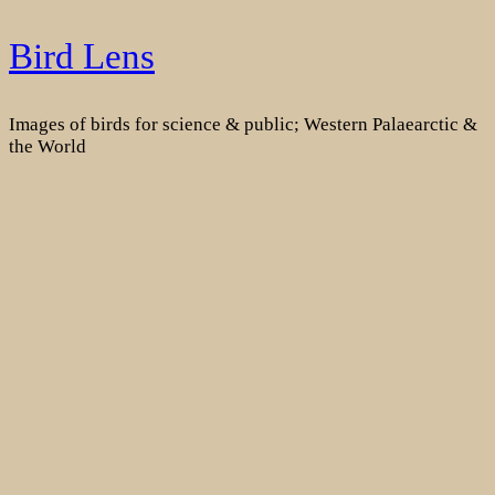
Skip
Bird Lens
to
content
Images of birds for science & public; Western Palaearctic &
the World