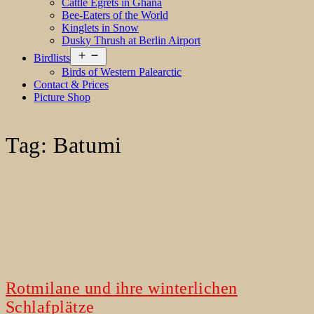
Cattle Egrets in Ghana
Bee-Eaters of the World
Kinglets in Snow
Dusky Thrush at Berlin Airport
Open
Birdlists
menu
Birds of Western Palearctic
Contact & Prices
Picture Shop
Tag:
Batumi
Rotmilane und ihre winterlichen
Schlafplätze