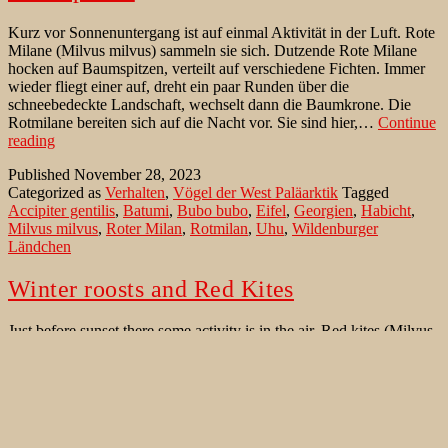
Kurz vor Sonnenuntergang ist auf einmal Aktivität in der Luft. Rote
Milane (Milvus milvus) sammeln sie sich. Dutzende Rote Milane
hocken auf Baumspitzen, verteilt auf verschiedene Fichten. Immer
wieder fliegt einer auf, dreht ein paar Runden über die
schneebedeckte Landschaft, wechselt dann die Baumkrone. Die
Rotmilane bereiten sich auf die Nacht vor. Sie sind hier,…
Continue
Rotmilane
reading
und
Published
November 28, 2023
ihre
Categorized as
Verhalten
,
Vögel der West Paläarktik
Tagged
winterlichen
Accipiter gentilis
,
Batumi
,
Bubo bubo
,
Eifel
,
Georgien
,
Habicht
,
Schlafplätze
Milvus milvus
,
Roter Milan
,
Rotmilan
,
Uhu
,
Wildenburger
Ländchen
Winter roosts and Red Kites
Just before sunset there some activity is in the air. Red kites (Milvus
milvus) can be seen against the dark winter sky. They gather.
Dozens of Red Kites perch on tree tops spread across various spruce
trees. Again and again Red Kites flies up, does a few laps over the
Winter
snow-covered landscape, then change the…
Continue reading
roosts
Published
April 1, 2023
and