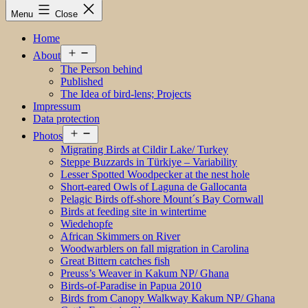
Menu
Close
Home
Open
About
menu
The Person behind
Published
The Idea of bird-lens; Projects
Impressum
Data protection
Open
Photos
menu
Migrating Birds at Cildir Lake/ Turkey
Steppe Buzzards in Türkiye – Variability
Lesser Spotted Woodpecker at the nest hole
Short-eared Owls of Laguna de Gallocanta
Pelagic Birds off-shore Mount´s Bay Cornwall
Birds at feeding site in wintertime
Wiedehopfe
African Skimmers on River
Woodwarblers on fall migration in Carolina
Great Bittern catches fish
Preuss’s Weaver in Kakum NP/ Ghana
Birds-of-Paradise in Papua 2010
Birds from Canopy Walkway Kakum NP/ Ghana