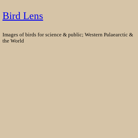
Skip
Bird Lens
to
content
Images of birds for science & public; Western Palaearctic &
the World