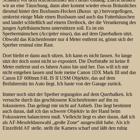
wir an eine Täuschung, dann aber kommt wieder etwas Bräunliches
diesmal hinter den Buxbaum-Hecken (
Buxus sp.
) hervorgeflogen,
umkreist einige Male einen Buxbaum und auch das Futterhäuschen
und landet schließlich auf einem Dreibock, der die Verankerung des
jungen Apfelbäumchens unterstützen soll. Es ist ein
Sperbermännchen (
Accipiter nisus
), das auf dem Querbalken sitzt.
Obwohl das Küchenfenster nur 4 Meter entfernt ist, gönnt sich der
Sperber erstmal eine Rast.
Dort bleibt er dann auch sitzen. Ich kann es nicht fassen. So lange
sitzt der doch sonst nicht so exponiert. Die Dorfstraße ist keine 8
Meter entfernt und es fahren Autos hin und her. Das will ich mir
nicht entgehen lassen und hole meine Canon 1DX Mark III und das
Canon EF 600mm f/4L IS II USM Objektiv, das auf dem
Beifahrersitz
im Auto liegt. Ich haste von der Garage zurück.
Immer noch sitzt der Sperber regungslos auf dem Querbalken. Ich
versuche durch das geschlossene Küchenfenster auf ihn zu
fokussieren. Das gelingt mir nicht auf Anhieb. Das liegt bestimmt
auch daran, daß ich das schwere Objektiv in der Hand beim
Fokussieren balancieren muß. Vielleicht liegt es aber daran, daß ich
als AF-Messfeldauswahl „große Zone“ ausgewählt habe. Als ich
Einzelfeld AF stelle, stellt die Kamera scharf und läßt den ruhig
sitzenden Sperber auch nicht mehr los. Das Sperbermännchen
scheint immer noch zu warten. Vielleicht auf einen vorwitzigen