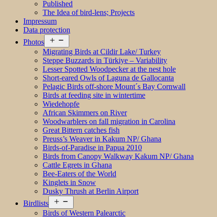
Published
The Idea of bird-lens; Projects
Impressum
Data protection
Open
Photos
menu
Migrating Birds at Cildir Lake/ Turkey
Steppe Buzzards in Türkiye – Variability
Lesser Spotted Woodpecker at the nest hole
Short-eared Owls of Laguna de Gallocanta
Pelagic Birds off-shore Mount´s Bay Cornwall
Birds at feeding site in wintertime
Wiedehopfe
African Skimmers on River
Woodwarblers on fall migration in Carolina
Great Bittern catches fish
Preuss’s Weaver in Kakum NP/ Ghana
Birds-of-Paradise in Papua 2010
Birds from Canopy Walkway Kakum NP/ Ghana
Cattle Egrets in Ghana
Bee-Eaters of the World
Kinglets in Snow
Dusky Thrush at Berlin Airport
Open
Birdlists
menu
Birds of Western Palearctic