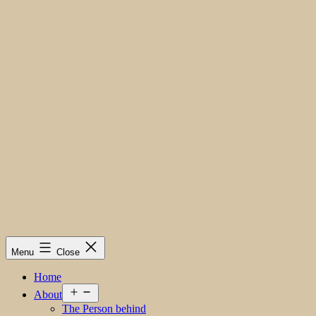
Menu
Close
Home
Open
About
menu
The Person behind