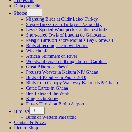
Impressum
Data protection
Open
Photos
menu
Migrating Birds at Cildir Lake/ Turkey
Steppe Buzzards in Türkiye – Variability
Lesser Spotted Woodpecker at the nest hole
Short-eared Owls of Laguna de Gallocanta
Pelagic Birds off-shore Mount´s Bay Cornwall
Birds at feeding site in wintertime
Wiedehopfe
African Skimmers on River
Woodwarblers on fall migration in Carolina
Great Bittern catches fish
Preuss’s Weaver in Kakum NP/ Ghana
Birds-of-Paradise in Papua 2010
Birds from Canopy Walkway Kakum NP/ Ghana
Cattle Egrets in Ghana
Bee-Eaters of the World
Kinglets in Snow
Dusky Thrush at Berlin Airport
Open
Birdlists
menu
Birds of Western Palearctic
Contact & Prices
Picture Shop