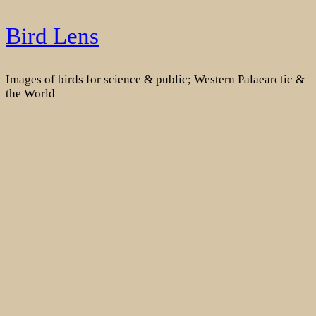
Skip
Bird Lens
to
content
Images of birds for science & public; Western Palaearctic &
the World