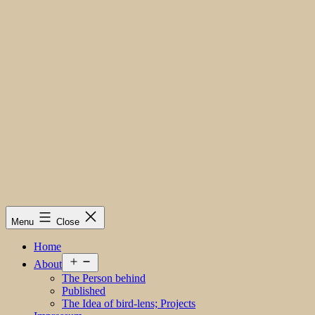
Menu
Close
Home
Open
About
menu
The Person behind
Published
The Idea of bird-lens; Projects