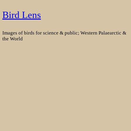
Skip
Bird Lens
to
content
Images of birds for science & public; Western Palaearctic &
the World