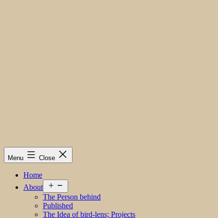
Menu
Close
Home
Open
About
menu
The Person behind
Published
The Idea of bird-lens; Projects