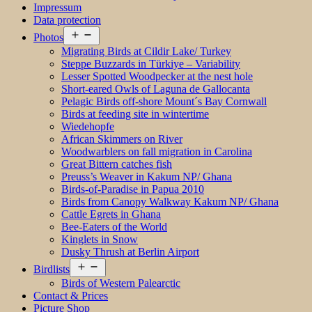
Impressum
Data protection
Open
Photos
menu
Migrating Birds at Cildir Lake/ Turkey
Steppe Buzzards in Türkiye – Variability
Lesser Spotted Woodpecker at the nest hole
Short-eared Owls of Laguna de Gallocanta
Pelagic Birds off-shore Mount´s Bay Cornwall
Birds at feeding site in wintertime
Wiedehopfe
African Skimmers on River
Woodwarblers on fall migration in Carolina
Great Bittern catches fish
Preuss’s Weaver in Kakum NP/ Ghana
Birds-of-Paradise in Papua 2010
Birds from Canopy Walkway Kakum NP/ Ghana
Cattle Egrets in Ghana
Bee-Eaters of the World
Kinglets in Snow
Dusky Thrush at Berlin Airport
Open
Birdlists
menu
Birds of Western Palearctic
Contact & Prices
Picture Shop