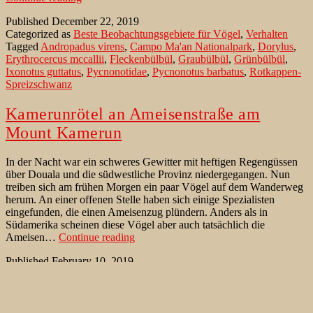
(Andropadus
Published
December 22, 2019
virens)
Categorized as
Beste Beobachtungsgebiete für Vögel
,
Verhalten
fängt
Tagged
Andropadus virens
,
Campo Ma'an Nationalpark
,
Dorylus
,
Insekten
Erythrocercus mccallii
,
Fleckenbülbül
,
Graubülbül
,
Grünbülbül
,
im
Ixonotus guttatus
,
Pycnonotidae
,
Pycnonotus barbatus
,
Rotkappen-
Flug
Spreizschwanz
Kamerunrötel an Ameisenstraße am
Mount Kamerun
In der Nacht war ein schweres Gewitter mit heftigen Regengüssen
über Douala und die südwestliche Provinz niedergegangen. Nun
treiben sich am frühen Morgen ein paar Vögel auf dem Wanderweg
herum. An einer offenen Stelle haben sich einige Spezialisten
eingefunden, die einen Ameisenzug plündern. Anders als in
Südamerika scheinen diese Vögel aber auch tatsächlich die
Kamerunrötel
Ameisen…
Continue reading
an
Published
February 10, 2019
Ameisenstraße
Categorized as
Beste Beobachtungsgebiete für Vögel
,
Verhalten
,
am
Vogelreisen
Tagged
Braunbrust-Braunschwanz
,
Chamaetylas
Mount
poliocephala
,
Cossypha isabellae
,
Graubülbül
,
Kamerunrötel
,
Kamerun
Mount Cameroon
,
Oreocossypha isabellae
,
Pycnonotus barbatus