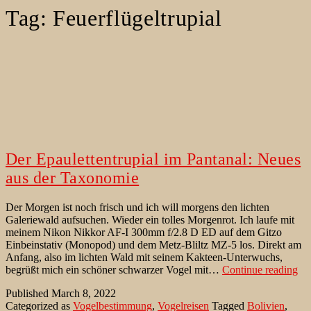
Tag:
Feuerflügeltrupial
Der Epaulettentrupial im Pantanal: Neues
aus der Taxonomie
Der Morgen ist noch frisch und ich will morgens den lichten
Galeriewald aufsuchen. Wieder ein tolles Morgenrot. Ich laufe mit
meinem Nikon Nikkor AF-I 300mm f/2.8 D ED auf dem Gitzo
Einbeinstativ (Monopod) und dem Metz-Bliltz MZ-5 los. Direkt am
Anfang, also im lichten Wald mit seinem Kakteen-Unterwuchs,
De
begrüßt mich ein schöner schwarzer Vogel mit…
Continue reading
Epa
Published
March 8, 2022
im
Categorized as
Vogelbestimmung
,
Vogelreisen
Tagged
Bolivien
,
Pan