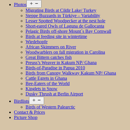
Open
Photos
menu
Migrating Birds at Cildir Lake/ Turkey
Steppe Buzzards in Türkiye – Variability
Lesser Spotted Woodpecker at the nest hole
Short-eared Owls of Laguna de Gallocanta
Pelagic Birds off-shore Mount´s Bay Cornwall
Birds at feeding site in wintertime
Wiedehopfe
African Skimmers on River
Woodwarblers on fall migration in Carolina
Great Bittern catches fish
Preuss’s Weaver in Kakum NP/ Ghana
Birds-of-Paradise in Papua 2010
Birds from Canopy Walkway Kakum NP/ Ghana
Cattle Egrets in Ghana
Bee-Eaters of the World
Kinglets in Snow
Dusky Thrush at Berlin Airport
Open
Birdlists
menu
Birds of Western Palearctic
Contact & Prices
Picture Shop