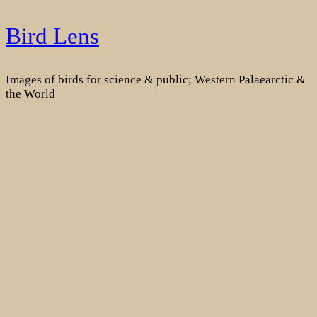
Skip
Bird Lens
to
content
Images of birds for science & public; Western Palaearctic &
the World