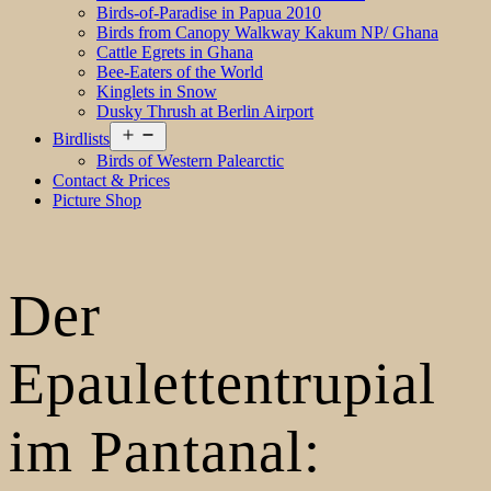
Birds-of-Paradise in Papua 2010
Birds from Canopy Walkway Kakum NP/ Ghana
Cattle Egrets in Ghana
Bee-Eaters of the World
Kinglets in Snow
Dusky Thrush at Berlin Airport
Open
Birdlists
menu
Birds of Western Palearctic
Contact & Prices
Picture Shop
Der
Epaulettentrupial
im Pantanal: