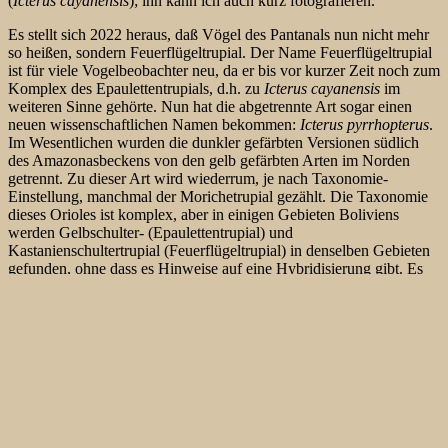
(
Icterus cayanensis
); ihn kann ich auch kurz fotografieren.
Es stellt sich 2022 heraus, daß Vögel des Pantanals nun nicht mehr
so heißen, sondern Feuerflügeltrupial. Der Name Feuerflügeltrupial
ist für viele Vogelbeobachter neu, da er bis vor kurzer Zeit noch zum
Komplex des Epaulettentrupials, d.h. zu
Icterus cayanensis
im
weiteren Sinne gehörte. Nun hat die abgetrennte Art sogar einen
neuen wissenschaftlichen Namen bekommen:
Icterus pyrrhopterus
.
Im Wesentlichen wurden die dunkler gefärbten Versionen südlich
des Amazonasbeckens von den gelb gefärbten Arten im Norden
getrennt. Zu dieser Art wird wiederrum, je nach Taxonomie-
Einstellung, manchmal der Morichetrupial gezählt. Die Taxonomie
dieses Orioles ist komplex, aber in einigen Gebieten Boliviens
werden Gelbschulter- (Epaulettentrupial) und
Kastanienschultertrupial (Feuerflügeltrupial) in denselben Gebieten
gefunden, ohne dass es Hinweise auf eine Hybridisierung gibt. Es
sollte eigentlich keinen eindeutigeren Test für den Artstatus als
diesen geben. Der Feuerflügeltrupial ist eine Art der
Wälder, der
offenen Wälder, des Sekundärwaldes, der Parks und Gärten. Im
Gegensatz zum nördlicheren Epaulettentrupial hat er keine
besondere Vorliebe für Palmen, insbesondere die Moriche-Palme. Er
kommt vom Meeresspiegel bis in Höhenlagen von mindestens 1500
m vor. Die weit verbreitete südliche Form des Pirols,
pyrrhopterus
,
ist ganz schwarz mit einem kastanienfarbenen Schulterstreif. Es
handelt sich um eine kleine, dünne und langschwänzige Art. Weiter