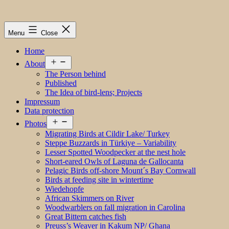
Menu
Close
Home
Open
About
menu
The Person behind
Published
The Idea of bird-lens; Projects
Impressum
Data protection
Open
Photos
menu
Migrating Birds at Cildir Lake/ Turkey
Steppe Buzzards in Türkiye – Variability
Lesser Spotted Woodpecker at the nest hole
Short-eared Owls of Laguna de Gallocanta
Pelagic Birds off-shore Mount´s Bay Cornwall
Birds at feeding site in wintertime
Wiedehopfe
African Skimmers on River
Woodwarblers on fall migration in Carolina
Great Bittern catches fish
Preuss’s Weaver in Kakum NP/ Ghana