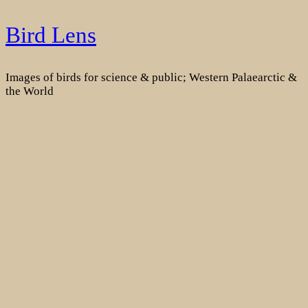
Skip
Bird Lens
to
content
Images of birds for science & public; Western Palaearctic &
the World