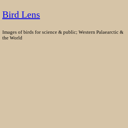
Skip
Bird Lens
to
content
Images of birds for science & public; Western Palaearctic &
the World