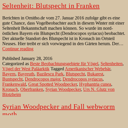
Seltenheit: Blutspecht in Franken
Berichten in Ornitho.de vom 27. Januar 2016 zufolge gibt es eine
gute Chance, dass Vogelbeobachter auch in diesem Winter mit einer
Seltenheit Bekanntschaft machen können. So wurde im nord-
östlichen Bayern ein Blutspecht (Dendrocopos syriacus) beobachtet.
Der aktuelle Standort des Blutspecht ist in Kronach im Ortsteil
Neuses. Hier treibt er sich vorwiegend in den Gärten herum. Der…
Seltenheit:
Continue reading
Blutspecht
Published
January 28, 2016
in
Categorized as
Beste Beobachtungsgebiete für Vögel
,
Seltenheiten
,
Franken
Vögel der West Paläarktik
Tagged
Amerikanischer Webebär
,
Bayern
,
Bayreuth
,
Bazilescu Park
,
Blutspecht
,
Bukarest
,
Buntspecht
,
Dendrocopos major
,
Dendrocopos syriacus
,
Frankenwald
,
Great Spotted Woodpecker
,
Hyphantria cunea
,
Kronach
,
Oberfranken
,
Syrian Woodpecker
,
Urs N. Glutz von
Blotzheim
Syrian Woodpecker and Fall webworm
moth
The Fall webworm moth (Hyphantria cunea) seems to like the