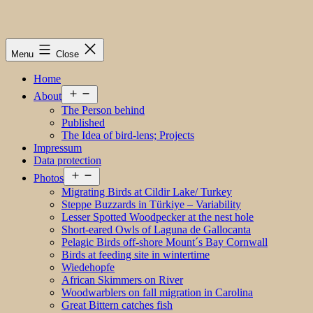
Menu
Close
Home
Open
About
menu
The Person behind
Published
The Idea of bird-lens; Projects
Impressum
Data protection
Open
Photos
menu
Migrating Birds at Cildir Lake/ Turkey
Steppe Buzzards in Türkiye – Variability
Lesser Spotted Woodpecker at the nest hole
Short-eared Owls of Laguna de Gallocanta
Pelagic Birds off-shore Mount´s Bay Cornwall
Birds at feeding site in wintertime
Wiedehopfe
African Skimmers on River
Woodwarblers on fall migration in Carolina
Great Bittern catches fish