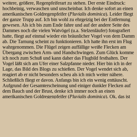
weitere, größere, Regenpfeiferart zu stehen. Der erste Eindruck:
hochbeinig, verwaschen und unscheinbar. Ich denke sofort an einen
amerikanischen Goldregenpfeifer (
Pluvialis dominica
). Leider fliegt
der ganze Trupp auf. Ich bin wohl zu ehrgeizig bei der Entfernung
gewesen. Als ich bis zum Ende fahre und auf der andere Seite des
Dammes noch die vielen Watvögel (u.a. Stelzenläufer) fotografiert
hatte, fliegt auf einmal wieder ein bräunlicher Vogel von dem Damm
ab. Die Tarnung scheint zu funktionieren. Ich hatte ihn erst im Flug
wahrgenommen. Die Flügel zeigen auffällige weiße Flecken am
Übergang zwischen Arm- und Handschwingen. Zum Glück komme
ich noch zum Schuß und kann daher das Flugbild festhalten. Der
Vogel läßt sich am Ufer einer Salzpfanne nieder. Hier bin ich in der
Lage, das Bild des Blogs zu schießen. Der Vogel wendet sich ab,
reagiert ab er nicht besonders scheu als ich mich weiter nähere.
Schließlich fliegt er davon. Anfangs bin ich ein wenig enttäuscht.
Aufgrund der Gesamterscheinung und einiger dunkler Flecken auf
dem Bauch und der Brust, denke ich immer noch an einen
amerikanischen Goldregenpfeifer (
Pluvialis dominica
). Ok, das ist
immer noch ein sehr guter Vogel für Afrika – aber nicht der Lifer,
den ich suche. Erst am Abend bei einer überschlägigen Betrachtung
der Bilder wird mir klar, dass der Augenbrauenstreif viel
umfangreicher (dicker und weiter nach hinten gezogen) ist, als als es
bei einem Goldregenpfeifer der Fall sein dürfte. Dann also doch ein
Wermutregenpfeifer im Schlichtkleid. Der Mantel sah allerdings
deutlich dunkelgrauer aus, als er in den einschlägigen