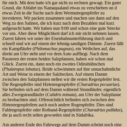
für mich. Mit dem hatte ich gar nicht zu rechnen gewagt. Ein guter
Grund, die Abfahrt ins Namaqualand etwas zu verschieben un d
etwas Zeit in die Suche nach dem Wermutregenpfeifer zu
investieren. Wir packen zusammen und machen uns dann auf den
Weg zu den Salinen, die ich kurz nach dem Bezahlen mal kurz
aufgesucht hatte. Wir haben nun 9:00 und schon eine gute Strecke
vor uns. Aber diese Möglichkeit darf ich mir nicht nehmen lassen.
Zuerst fahren wir unter der Eisenbahnunterführung durch und
schnell sind wir auf einem der lehmig-sandigen Dämme. Zuerst fällt
ein Kampfläufer (
Philomachus pugnax
), ein Weibchen auf, das
direkt am Ufer steht und vor dem Auto auffliegt. Nach dem
Passieren der ersten beiden Salzpfannen, haben wir schon mal
Glück. Zuerst ein, dann noch ein zweites Odinshühnchen
(
Phalaropus lobatus
). Beide schwimmen
auf ihre unnachahmliche
Art und Weise in einem der Salzbecken. Auf einem Damm
zwischen den Salzpfannen stellen wir die ersten Regenpfeifer fest.
Die Regenpfeifer sind Hirtenregenpfeifer (
Charadrius pecuarius
).
Sie befinden sich auf dem Damm während Strandläufer, eigentlich
alles Zwergstrandläufer (
Calidris minuta
), am Ufer der Salzpfanne
zu beobachten sind. Offensichtlich befinden sich zwischen den
Hirtenregenpfeifern auch noch andere Regenpfeifer. Dies sind
Fahlregenpfeifer oder Rotband-Regenpfeifer (
Charadrius pallidus
),
die ja auch recht selten geworden sind in Südafrika.
Am anderen Ende des Fahrwegs auf dem Damm scheint noch eine