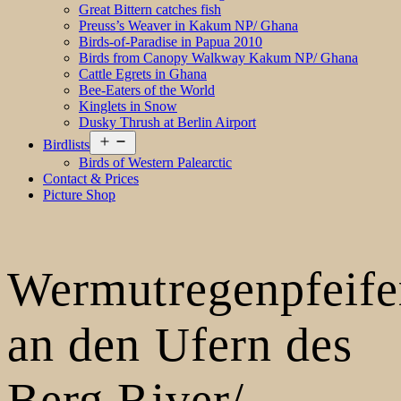
Great Bittern catches fish
Preuss’s Weaver in Kakum NP/ Ghana
Birds-of-Paradise in Papua 2010
Birds from Canopy Walkway Kakum NP/ Ghana
Cattle Egrets in Ghana
Bee-Eaters of the World
Kinglets in Snow
Dusky Thrush at Berlin Airport
Open
Birdlists
menu
Birds of Western Palearctic
Contact & Prices
Picture Shop
Wermutregenpfeife
an den Ufern des
Berg River/