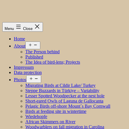
Menu
Close
Home
Open
About
menu
The Person behind
Published
The Idea of bird-lens; Projects
Impressum
Data protection
Open
Photos
menu
Migrating Birds at Cildir Lake/ Turkey
Steppe Buzzards in Türkiye – Variability
Lesser Spotted Woodpecker at the nest hole
Short-eared Owls of Laguna de Gallocanta
Pelagic Birds off-shore Mount´s Bay Cornwall
Birds at feeding site in wintertime
Wiedehopfe
African Skimmers on River
Woodwarblers on fall migration in Carolina