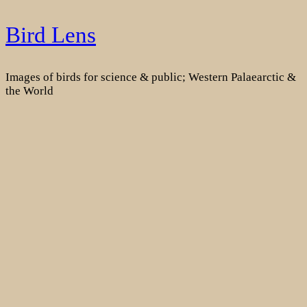
Skip
Bird Lens
to
content
Images of birds for science & public; Western Palaearctic &
the World