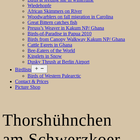
Wiedehopfe
African Skimmers on River
Woodwarblers on fall migration in Carolina
Great Bittern catches fish
Preuss’s Weaver in Kakum NP/ Ghana
Birds-of-Paradise in Papua 2010
Birds from Canopy Walkway Kakum NP/ Ghana
Cattle Egrets in Ghana
Bee-Eaters of the World
Kinglets in Snow
Dusky Thrush at Berlin Airport
Open
Birdlists
menu
Birds of Western Palearctic
Contact & Prices
Picture Shop
Thorshühnchen
am Schwerzkoer