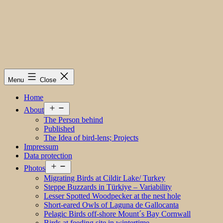
Menu
Close
Home
Open
About
menu
The Person behind
Published
The Idea of bird-lens; Projects
Impressum
Data protection
Open
Photos
menu
Migrating Birds at Cildir Lake/ Turkey
Steppe Buzzards in Türkiye – Variability
Lesser Spotted Woodpecker at the nest hole
Short-eared Owls of Laguna de Gallocanta
Pelagic Birds off-shore Mount´s Bay Cornwall
Birds at feeding site in wintertime