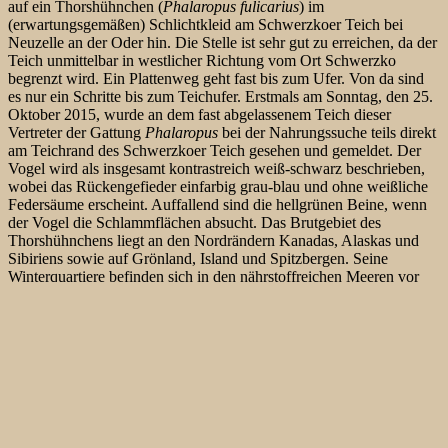
auf ein Thorshühnchen (
Phalaropus fulicarius
) im
(erwartungsgemäßen) Schlichtkleid am Schwerzkoer Teich bei
Neuzelle an der Oder hin. Die Stelle ist sehr gut zu erreichen, da der
Teich unmittelbar in westlicher Richtung vom Ort Schwerzko
begrenzt wird. Ein Plattenweg geht fast bis zum Ufer. Von da sind
es nur ein Schritte bis zum Teichufer. Erstmals am Sonntag, den 25.
Oktober 2015, wurde an dem fast abgelassenem Teich dieser
Vertreter der Gattung
Phalaropus
bei der Nahrungssuche teils direkt
am Teichrand des Schwerzkoer Teich gesehen und gemeldet. Der
Vogel wird als insgesamt kontrastreich weiß-schwarz beschrieben,
wobei das Rückengefieder einfarbig grau-blau und ohne weißliche
Federsäume erscheint. Auffallend sind die
hellgrünen Beine, wenn
der Vogel die Schlammflächen absucht. Das Brutgebiet des
Thorshühnchens liegt an den Nordrändern Kanadas, Alaskas und
Sibiriens sowie auf Grönland, Island und Spitzbergen. Seine
Winterquartiere befinden sich in den nährstoffreichen Meeren vor
den Küsten Südamerikas, Westafrikas und Südafrikas. Auf dem Zug
– so ca. August bis Ende September – kann das Thorshühnchen
auch an den Küsten der USA oder den europäischen Atlantikküsten
auf Off-shore Fahrten mit Booten beobachtet werden. So konnte
bird-lens.com u.a. auf Ausfahrten auf der Suche nach pelagischen
Vogelarten vor dem portugiesischen Sao Cabo de Sao Vincente und
vor Monterey/ Kalifornien über dem sogenannten Noyo Canyon
einige Exemplare der Art entdecken.