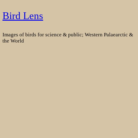
Skip
Bird Lens
to
content
Images of birds for science & public; Western Palaearctic &
the World