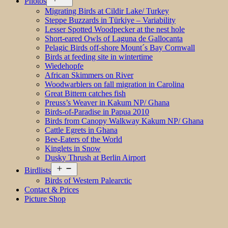
Photos
menu
Migrating Birds at Cildir Lake/ Turkey
Steppe Buzzards in Türkiye – Variability
Lesser Spotted Woodpecker at the nest hole
Short-eared Owls of Laguna de Gallocanta
Pelagic Birds off-shore Mount´s Bay Cornwall
Birds at feeding site in wintertime
Wiedehopfe
African Skimmers on River
Woodwarblers on fall migration in Carolina
Great Bittern catches fish
Preuss’s Weaver in Kakum NP/ Ghana
Birds-of-Paradise in Papua 2010
Birds from Canopy Walkway Kakum NP/ Ghana
Cattle Egrets in Ghana
Bee-Eaters of the World
Kinglets in Snow
Dusky Thrush at Berlin Airport
Open
Birdlists
menu
Birds of Western Palearctic
Contact & Prices
Picture Shop