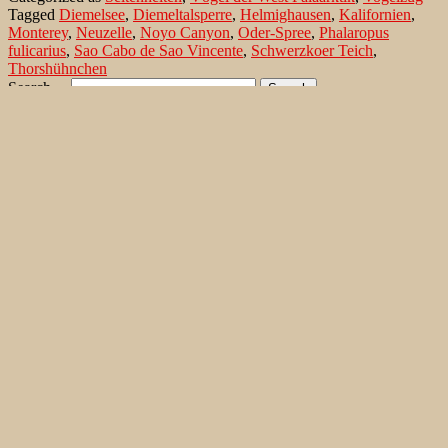
Tagged
Diemelsee
,
Diemeltalsperre
,
Helmighausen
,
Kalifornien
,
bei
Monterey
,
Neuzelle
,
Noyo Canyon
,
Oder-Spree
,
Phalaropus
Neuzelle/
fulicarius
,
Sao Cabo de Sao Vincente
,
Schwerzkoer Teich
,
Brandenburg
Thorshühnchen
Search…
Recent Comments
Jonas Kleinschmidt
on
Snow Bunting, a migrating passerine
on Flores/ Azores
Ron Plummer
on
Snow Bunting, a migrating passerine on
Flores/ Azores
Jonas Kleinschmidt
on
Amsel – Männchen füttert Nestling mit
Raupen
Ingrid und Gerd Neuman
on
Amsel – Männchen füttert
Nestling mit Raupen
Jonas Kleinschmidt
on
Albino Austernfischer (Haematopus
ostralegus) in Süd-England
Irene
on
Albino Austernfischer (Haematopus ostralegus) in
Süd-England
Jonas Kleinschmidt
on
Vielfältige Lebensräume auf Rhodos
Martin Kompa
on
Vielfältige Lebensräume auf Rhodos