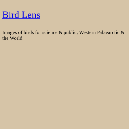
Skip
Bird Lens
to
content
Images of birds for science & public; Western Palaearctic &
the World