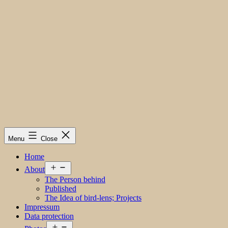
Menu
Close
Home
Open
About
menu
The Person behind
Published
The Idea of bird-lens; Projects
Impressum
Data protection
Open