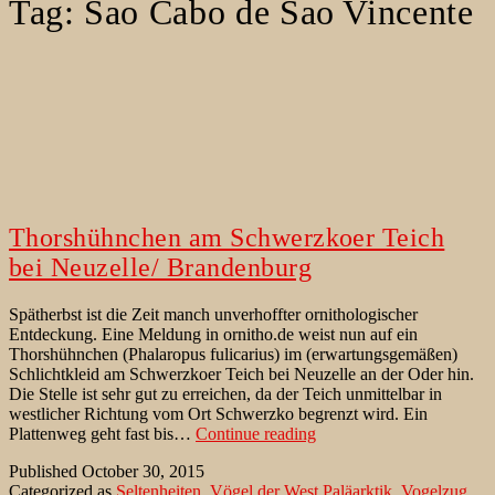
Tag:
Sao Cabo de Sao Vincente
Thorshühnchen am Schwerzkoer Teich
bei Neuzelle/ Brandenburg
Spätherbst ist die Zeit manch unverhoffter ornithologischer
Entdeckung. Eine Meldung in ornitho.de weist nun auf ein
Thorshühnchen (Phalaropus fulicarius) im (erwartungsgemäßen)
Schlichtkleid am Schwerzkoer Teich bei Neuzelle an der Oder hin.
Die Stelle ist sehr gut zu erreichen, da der Teich unmittelbar in
westlicher Richtung vom Ort Schwerzko begrenzt wird. Ein
Thorshühnchen
Plattenweg geht fast bis…
Continue reading
am
Published
October 30, 2015
Schwerzkoer
Categorized as
Seltenheiten
,
Vögel der West Paläarktik
,
Vogelzug
Teich